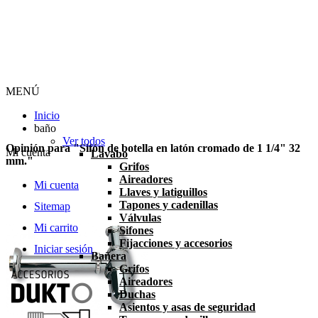
MENÚ
Inicio
baño
Ver todos
Opinión para "Sifón de botella en latón cromado de 1 1/4" 32
Mi cuenta
Lavabo
mm."
Grifos
Aireadores
Mi cuenta
Llaves y latiguillos
Tapones y cadenillas
Sitemap
Válvulas
Mi carrito
Sifones
Fijacciones y accesorios
Iniciar sesión
Bañera
Grifos
Aireadores
Duchas
Asientos y asas de seguridad