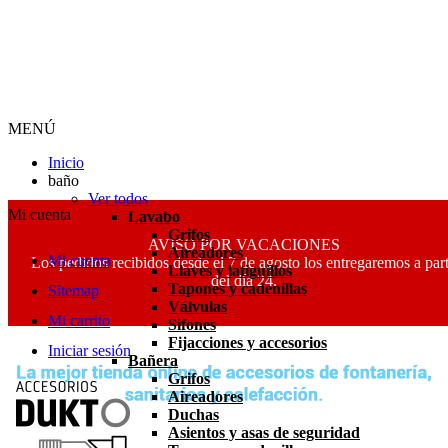
MENÚ
Inicio
baño
Ver todos
Mi cuenta
Lavabo
Grifos
AVISO POR VACACIONES
Aireadores
Mi cuenta
Los pedidos recibidos desde el 7 de agosto los entregaremos a part
Llaves y latiguillos
del día 24.
Tapones y cadenillas
Sitemap
Válvulas
Mi carrito
Sifones
Fijacciones y accesorios
Iniciar sesión
Bañera
Grifos
Aireadores
Duchas
Asientos y asas de seguridad