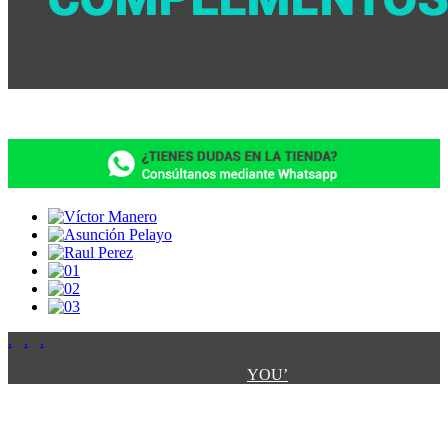
.
.
.
.
.
Designed by:
YOU’