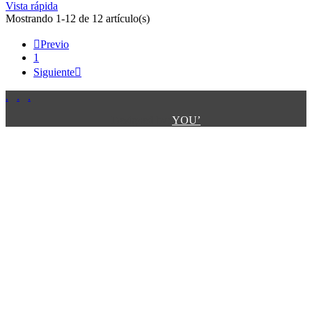
Vista rápida
Mostrando 1-12 de 12 artículo(s)

Previo
1
Siguiente

.
.
.
.
.
Designed by:
YOU’