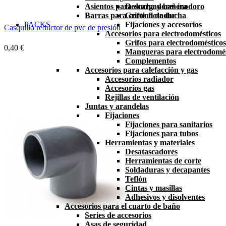
Asientos para ducha y bañera
Descargadores inodoro
Barras para cortina de ducha
Grifos flotador
PACKS
Fijaciones y accesorios
Casquillo reductor de pvc de presión
Accesorios para electrodomésticos
Grifos para electrodomésticos
0,40 €
Mangueras para electrodomés
Complementos
Accesorios para calefacción y gas
Accesorios radiador
Accesorios gas
Rejillas de ventilación
Juntas y arandelas
Fijaciones
Fijaciones para sanitarios
Fijaciones para tubos
Herramientas y materiales
Desatascadores
Herramientas de corte
Soldaduras y decapantes
Teflón
Cintas y masillas
Adhesivos y disolventes
Accesorios para el cuarto de baño
Series de accesorios
Asas de seguridad