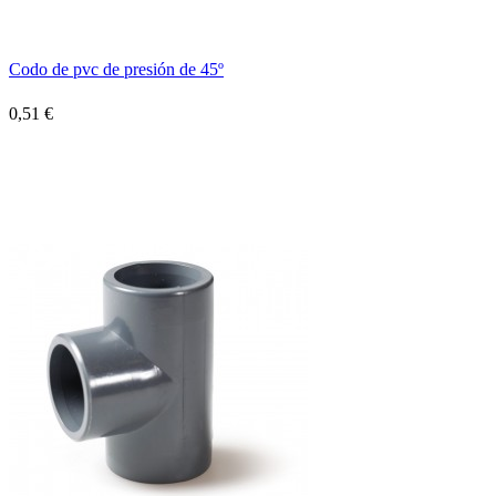
Codo de pvc de presión de 45º
0,51 €