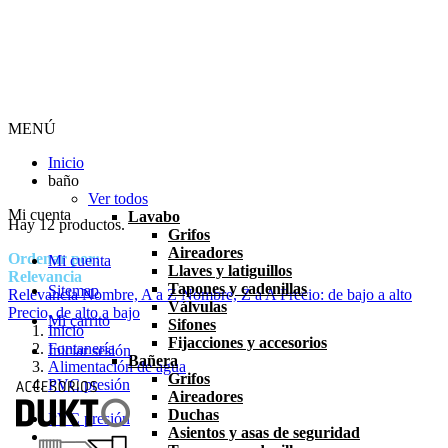
MENÚ
Inicio
baño
Ver todos
Mi cuenta
Lavabo
Hay 12 productos.
Grifos
Aireadores
Ordenar por:
Mi cuenta
Llaves y latiguillos
Relevancia
Tapones y cadenillas
Sitemap
Relevancia
Nombre, A a Z
Nombre, Z a A
Precio: de bajo a alto
Válvulas
Precio, de alto a bajo
Mi carrito
Sifones
Inicio
Fijacciones y accesorios
Fontanería
Iniciar sesión
Bañera
Alimentación de agua
Grifos
PVC presión
Aireadores
Duchas
PVC presión
Asientos y asas de seguridad