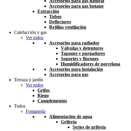
Accesorios para gas natural
Accesorios para gas butano
Extracción
Tubos
Deflectores
Rejillas ventilación
Calefacción y gas
Ver todos
Accesorios para radiador
Válvulas y detentores
Tapones y purgadores
Soportes y florones
Humidificadores de porcelana
Accesorios para instalación
Accesorios para gas
Terraza y jardín
Ver todos
Grifos
Riego
Complementos
Todos
Fontanería
Alimentación de agua
Grifería
Series de grifería