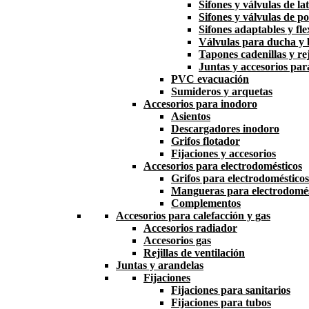
Sifones y válvulas de la
Sifones y válvulas de po
Sifones adaptables y fle
Válvulas para ducha y
Tapones cadenillas y rej
Juntas y accesorios par
PVC evacuación
Sumideros y arquetas
Accesorios para inodoro
Asientos
Descargadores inodoro
Grifos flotador
Fijaciones y accesorios
Accesorios para electrodomésticos
Grifos para electrodomésticos
Mangueras para electrodomés
Complementos
Accesorios para calefacción y gas
Accesorios radiador
Accesorios gas
Rejillas de ventilación
Juntas y arandelas
Fijaciones
Fijaciones para sanitarios
Fijaciones para tubos