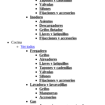
Tapones y cadenillas
Válvulas
Sifones
Fijaciones y accesorios
Inodoro
Asientos
Descargadores
Grifos flotador
Llaves y latiguillos
Fijacciones y accesorios
Cocina
Ver todos
Fregadero
Grifos
Aireadores
Llaves y latiguillos
Tapones y cadenillas
Válvulas
Sifones
Fijaciones y accesorios
Lavadora y lavavajillas
Grifos
Mangueras
Accesorios
Gas