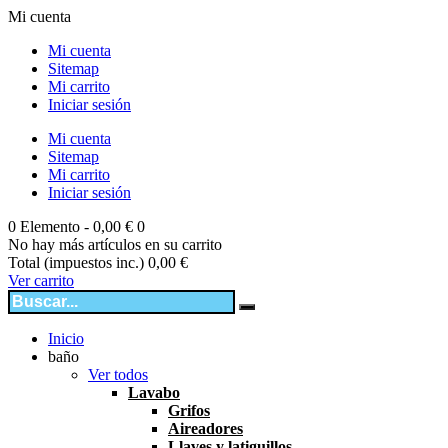
Mi cuenta
Mi cuenta
Sitemap
Mi carrito
Iniciar sesión
Mi cuenta
Sitemap
Mi carrito
Iniciar sesión
0
Elemento -
0,00 €
0
No hay más artículos en su carrito
Total (impuestos inc.)
0,00 €
Ver carrito
Inicio
baño
Ver todos
Lavabo
Grifos
Aireadores
Llaves y latiguillos