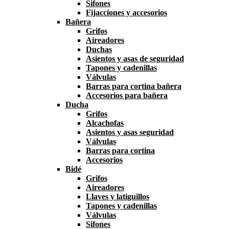
Sifones
Fijacciones y accesorios
Bañera
Grifos
Aireadores
Duchas
Asientos y asas de seguridad
Tapones y cadenillas
Válvulas
Barras para cortina bañera
Accesorios para bañera
Ducha
Grifos
Alcachofas
Asientos y asas seguridad
Válvulas
Barras para cortina
Accesorios
Bidé
Grifos
Aireadores
Llaves y latiguillos
Tapones y cadenillas
Válvulas
Sifones