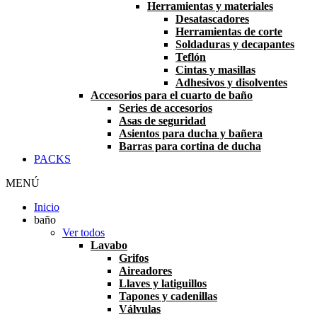
Herramientas y materiales
Desatascadores
Herramientas de corte
Soldaduras y decapantes
Teflón
Cintas y masillas
Adhesivos y disolventes
Accesorios para el cuarto de baño
Series de accesorios
Asas de seguridad
Asientos para ducha y bañera
Barras para cortina de ducha
PACKS
MENÚ
Inicio
baño
Ver todos
Lavabo
Grifos
Aireadores
Llaves y latiguillos
Tapones y cadenillas
Válvulas