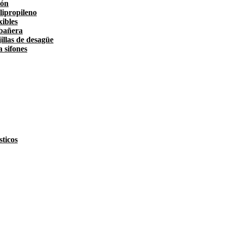
tón
lipropileno
xibles
 bañera
illas de desagüe
a sifones
ticos