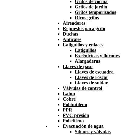
Grifos de cocina
Grifos de jardín
Grifos temporizados
Otros grifos
Aireadores
Repuestos para grifo
Duchas
Anticales
Latiguillos y enlaces
Latiguillos
Excéntricas y florones
Alargaderas
Llaves de paso
Llaves de escuadra
Llaves de roscar
Llaves de soldar
Válvulas de control
Latón
Cobre
Polibutileno
PPR
PVC presión
Polietileno
Evacuación de agua
Sifones y válvulas