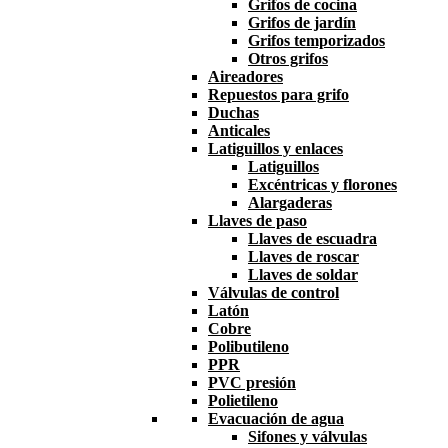
Grifos de cocina
Grifos de jardín
Grifos temporizados
Otros grifos
Aireadores
Repuestos para grifo
Duchas
Anticales
Latiguillos y enlaces
Latiguillos
Excéntricas y florones
Alargaderas
Llaves de paso
Llaves de escuadra
Llaves de roscar
Llaves de soldar
Válvulas de control
Latón
Cobre
Polibutileno
PPR
PVC presión
Polietileno
Evacuación de agua
Sifones y válvulas