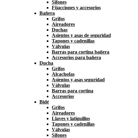
Sifones
Fijacciones y accesorios
Bañera
Grifos
Aireadores
Duchas
Asientos y asas de seguridad
Tapones y cadenillas
Válvulas
Barras para cortina bañera
Accesorios para bañera
Ducha
Grifos
Alcachofas
Asientos y asas seguridad
Válvulas
Barras para cortina
Accesorios
Bidé
Grifos
Aireadores
Llaves y latiguillos
Tapones y cadenillas
Válvulas
Sifones