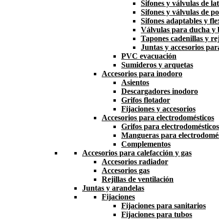
Sifones y válvulas de la
Sifones y válvulas de po
Sifones adaptables y fle
Válvulas para ducha y
Tapones cadenillas y rej
Juntas y accesorios par
PVC evacuación
Sumideros y arquetas
Accesorios para inodoro
Asientos
Descargadores inodoro
Grifos flotador
Fijaciones y accesorios
Accesorios para electrodomésticos
Grifos para electrodomésticos
Mangueras para electrodomés
Complementos
Accesorios para calefacción y gas
Accesorios radiador
Accesorios gas
Rejillas de ventilación
Juntas y arandelas
Fijaciones
Fijaciones para sanitarios
Fijaciones para tubos