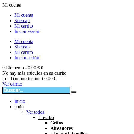
Mi cuenta
Mi cuenta
Sitemap
Mi carrito
Iniciar sesión
Mi cuenta
Sitemap
Mi carrito
Iniciar sesión
0
Elemento -
0,00 €
0
No hay más artículos en su carrito
Total (impuestos inc.)
0,00 €
Ver carrito
Inicio
baño
Ver todos
Lavabo
Grifos
Aireadores
Llaves y latiguillos