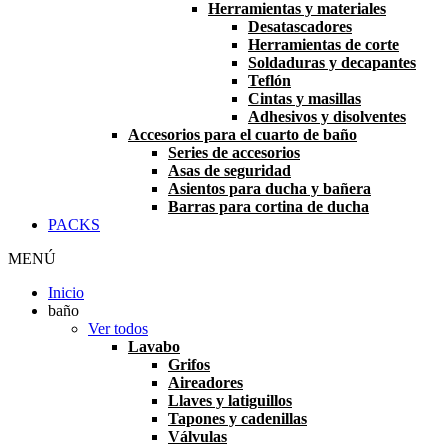
Herramientas y materiales
Desatascadores
Herramientas de corte
Soldaduras y decapantes
Teflón
Cintas y masillas
Adhesivos y disolventes
Accesorios para el cuarto de baño
Series de accesorios
Asas de seguridad
Asientos para ducha y bañera
Barras para cortina de ducha
PACKS
MENÚ
Inicio
baño
Ver todos
Lavabo
Grifos
Aireadores
Llaves y latiguillos
Tapones y cadenillas
Válvulas