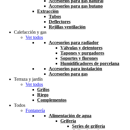
Accesorios para gas natural
Accesorios para gas butano
Extracción
Tubos
Deflectores
Rejillas ventilación
Calefacción y gas
Ver todos
Accesorios para radiador
Válvulas y detentores
Tapones y purgadores
Soportes y florones
Humidificadores de porcelana
Accesorios para instalación
Accesorios para gas
Terraza y jardín
Ver todos
Grifos
Riego
Complementos
Todos
Fontanería
Alimentación de agua
Grifería
Series de grifería