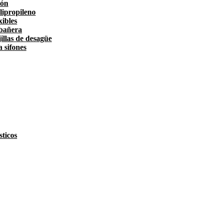
tón
lipropileno
xibles
 bañera
illas de desagüe
a sifones
ticos