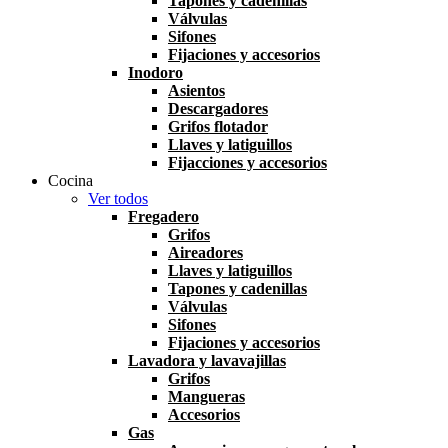
Tapones y cadenillas
Válvulas
Sifones
Fijaciones y accesorios
Inodoro
Asientos
Descargadores
Grifos flotador
Llaves y latiguillos
Fijacciones y accesorios
Cocina
Ver todos
Fregadero
Grifos
Aireadores
Llaves y latiguillos
Tapones y cadenillas
Válvulas
Sifones
Fijaciones y accesorios
Lavadora y lavavajillas
Grifos
Mangueras
Accesorios
Gas