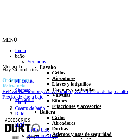
MENÚ
Inicio
baño
Ver todos
Mi cuenta
Lavabo
Hay 30 productos.
Grifos
Aireadores
Ordenar por:
Mi cuenta
Llaves y latiguillos
Relevancia
Tapones y cadenillas
Sitemap
Relevancia
Nombre, A a Z
Nombre, Z a A
Precio: de bajo a alto
Válvulas
Precio, de alto a bajo
Mi carrito
Sifones
Inicio
Fijacciones y accesorios
Cuarto de baño
Iniciar sesión
Bañera
Bidé
Grifos
Aireadores
Bidé
Duchas
Grifos bidé
Asientos y asas de seguridad
Aireadores bidé