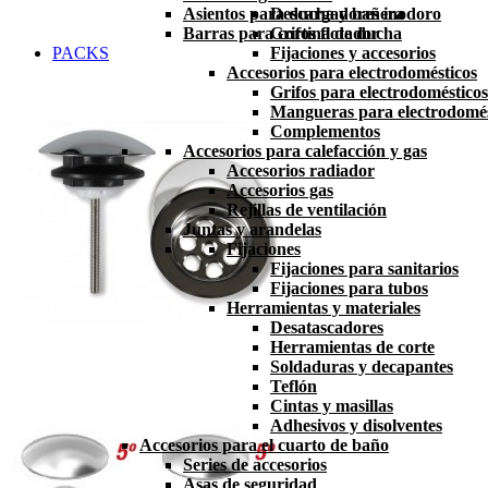
Asientos para ducha y bañera
Descargadores inodoro
Barras para cortina de ducha
Grifos flotador
PACKS
Fijaciones y accesorios
Accesorios para electrodomésticos
Grifos para electrodomésticos
Mangueras para electrodomés
Complementos
Accesorios para calefacción y gas
Accesorios radiador
Accesorios gas
Rejillas de ventilación
Juntas y arandelas
Fijaciones
Fijaciones para sanitarios
Fijaciones para tubos
Herramientas y materiales
Desatascadores
Herramientas de corte
Soldaduras y decapantes
Teflón
Cintas y masillas
Adhesivos y disolventes
Accesorios para el cuarto de baño
Series de accesorios
Asas de seguridad