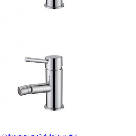
Grifo monomando "tubular" para bidet