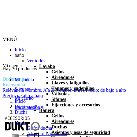
MENÚ
Inicio
baño
Ver todos
Mi cuenta
Lavabo
Hay 30 productos.
Grifos
Aireadores
Ordenar por:
Mi cuenta
Llaves y latiguillos
Relevancia
Tapones y cadenillas
Sitemap
Relevancia
Nombre, A a Z
Nombre, Z a A
Precio: de bajo a alto
Válvulas
Precio, de alto a bajo
Mi carrito
Sifones
Inicio
Fijacciones y accesorios
Cuarto de baño
Iniciar sesión
Bañera
Ducha
Grifos
Aireadores
Ducha
Duchas
Grifos ducha
Asientos y asas de seguridad
Alcachofas de ducha