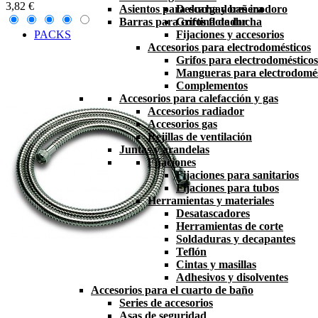
3,82 €
Asientos para ducha y bañera
Descargadores inodoro
Barras para cortina de ducha
Grifos flotador
PACKS
Fijaciones y accesorios
Accesorios para electrodomésticos
Grifos para electrodomésticos
Mangueras para electrodomés
Complementos
Accesorios para calefacción y gas
Accesorios radiador
Accesorios gas
Rejillas de ventilación
Juntas y arandelas
Fijaciones
Fijaciones para sanitarios
Fijaciones para tubos
Herramientas y materiales
Desatascadores
Herramientas de corte
Soldaduras y decapantes
Teflón
Cintas y masillas
Adhesivos y disolventes
Accesorios para el cuarto de baño
Series de accesorios
Asas de seguridad