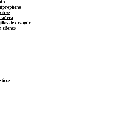
tón
lipropileno
xibles
 bañera
illas de desagüe
a sifones
ticos