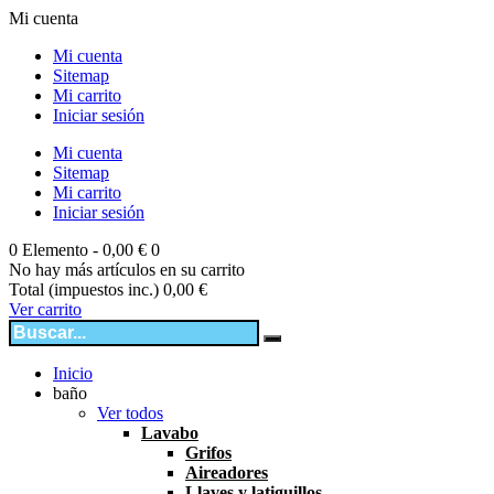
Mi cuenta
Mi cuenta
Sitemap
Mi carrito
Iniciar sesión
Mi cuenta
Sitemap
Mi carrito
Iniciar sesión
0
Elemento -
0,00 €
0
No hay más artículos en su carrito
Total (impuestos inc.)
0,00 €
Ver carrito
Inicio
baño
Ver todos
Lavabo
Grifos
Aireadores
Llaves y latiguillos