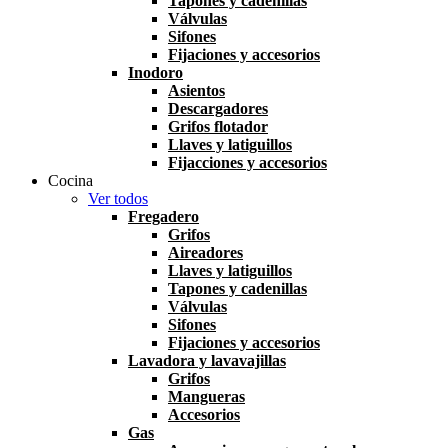
Tapones y cadenillas
Válvulas
Sifones
Fijaciones y accesorios
Inodoro
Asientos
Descargadores
Grifos flotador
Llaves y latiguillos
Fijacciones y accesorios
Cocina
Ver todos
Fregadero
Grifos
Aireadores
Llaves y latiguillos
Tapones y cadenillas
Válvulas
Sifones
Fijaciones y accesorios
Lavadora y lavavajillas
Grifos
Mangueras
Accesorios
Gas