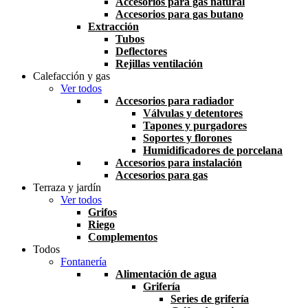
Accesorios para gas natural
Accesorios para gas butano
Extracción
Tubos
Deflectores
Rejillas ventilación
Calefacción y gas
Ver todos
Accesorios para radiador
Válvulas y detentores
Tapones y purgadores
Soportes y florones
Humidificadores de porcelana
Accesorios para instalación
Accesorios para gas
Terraza y jardín
Ver todos
Grifos
Riego
Complementos
Todos
Fontanería
Alimentación de agua
Grifería
Series de grifería