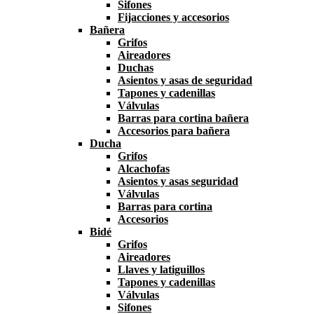
Sifones
Fijacciones y accesorios
Bañera
Grifos
Aireadores
Duchas
Asientos y asas de seguridad
Tapones y cadenillas
Válvulas
Barras para cortina bañera
Accesorios para bañera
Ducha
Grifos
Alcachofas
Asientos y asas seguridad
Válvulas
Barras para cortina
Accesorios
Bidé
Grifos
Aireadores
Llaves y latiguillos
Tapones y cadenillas
Válvulas
Sifones