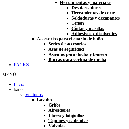
Herramientas y materiales
Desatascadores
Herramientas de corte
Soldaduras y decapantes
Teflón
Cintas y masillas
Adhesivos y disolventes
Accesorios para el cuarto de baño
Series de accesorios
Asas de seguridad
Asientos para ducha y bañera
Barras para cortina de ducha
PACKS
MENÚ
Inicio
baño
Ver todos
Lavabo
Grifos
Aireadores
Llaves y latiguillos
Tapones y cadenillas
Válvulas