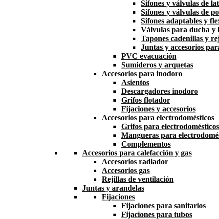
Sifones y válvulas de la
Sifones y válvulas de po
Sifones adaptables y fle
Válvulas para ducha y
Tapones cadenillas y rej
Juntas y accesorios par
PVC evacuación
Sumideros y arquetas
Accesorios para inodoro
Asientos
Descargadores inodoro
Grifos flotador
Fijaciones y accesorios
Accesorios para electrodomésticos
Grifos para electrodomésticos
Mangueras para electrodomés
Complementos
Accesorios para calefacción y gas
Accesorios radiador
Accesorios gas
Rejillas de ventilación
Juntas y arandelas
Fijaciones
Fijaciones para sanitarios
Fijaciones para tubos