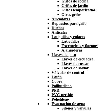
Grifos de cocina
Grifos de jardín
Grifos temporizados
Otros grifos
Aireadores
Repuestos para grifo
Duchas
Anticales
Latiguillos y enlaces
Latiguillos
Excéntricas y florones
Alargaderas
Llaves de paso
Llaves de escuadra
Llaves de roscar
Llaves de soldar
Válvulas de control
Latón
Cobre
Polibutileno
PPR
PVC presión
Polietileno
Evacuación de agua
Sifones y válvulas