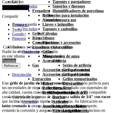
Cocina
Tapones y purgadores
Cantidad
Ver todos
Soportes y florones
Añadir al carrito
Fregadero
Humidificadores de porcelana
Grifos
Accesorios para instalación
Compartir
Aireadores
Accesorios para gas
Terraza y jardín
Llaves y latiguillos
Compartir
Ver todos
Tapones y cadenillas
Tweet
Grifos
Válvulas
Google+
Riego
Sifones
Pinterest
Complementos
Fijaciones y accesorios
Calificaciones y evaluaciones de los clientes
Todos
Lavadora y lavavajillas
Nadie ha efectuado una evaluación
Fontanería
Grifos
en este idioma
Mangueras
Alimentación de agua
Puntúalo
Accesorios
Grifería
Gas
Series de grifería
Accesorios para gas natural
Grifos de cocina
Accesorios para gas butano
Grifos de jardín
Descripción
Extracción
Grifos temporizados
Este
grifo de jardín de latón cromado
es la elección perfecta para
Tubos
Otros grifos
tus necesidades de riego en exteriores. Diseñado con materiales de
Deflectores
Aireadores
alta calidad, cuenta con una
entrada roscada de 1/2"
compatible
Rejillas ventilación
Repuestos para grifo
con la mayoría de las tomas de agua y una
salida de 3/4" con racor
Calefacción y gas
Duchas
que facilita la conexión rápida de mangueras. Su fabricación en
Ver todos
Anticales
latón cromado
le otorga una alta resistencia a la intemperie,
Accesorios para radiador
Latiguillos y enlaces
evitando la corrosión y asegurando una larga vida útil, incluso en
Válvulas y detentores
Latiguillos