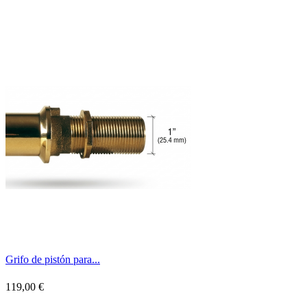
Grifo de pistón para...
119,00 €