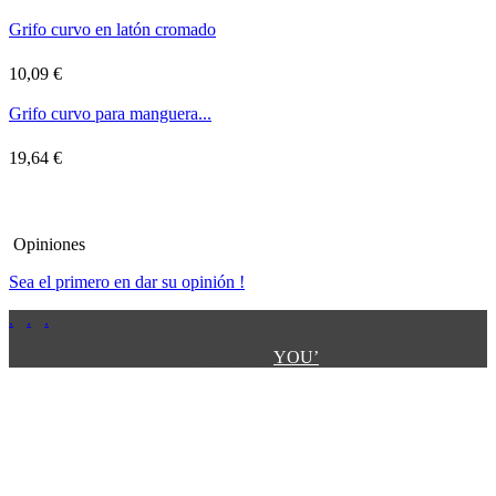
Grifo curvo en latón cromado
10,09 €
Grifo curvo para manguera...
19,64 €
Opiniones
Sea el primero en dar su opinión !
.
.
.
.
.
Designed by:
YOU’