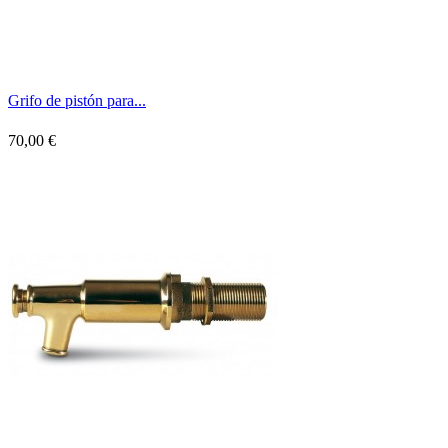
Grifo de pistón para...
70,00 €