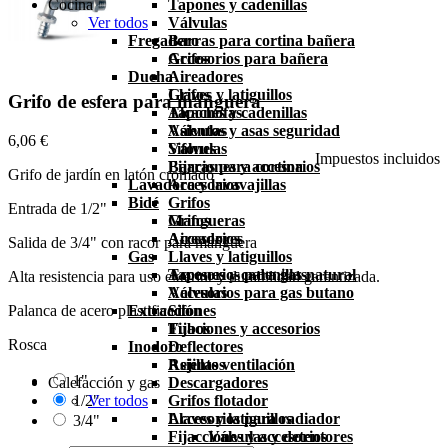
Cocina
Tapones y cadenillas
Ver todos
Válvulas
Fregadero
Barras para cortina bañera
Accesorios para bañera
Grifos
Ducha
Aireadores
Grifos
Llaves y latiguillos
Grifo de esfera para manguera
Alcachofas
Tapones y cadenillas
Asientos y asas seguridad
Válvulas
6,06 €
Válvulas
Sifones
Impuestos incluidos
Barras para cortina
Fijaciones y accesorios
Grifo de jardín en latón cromado
Lavadora y lavavajillas
Accesorios
Bidé
Grifos
Entrada de 1/2"
Grifos
Mangueras
Aireadores
Accesorios
Salida de 3/4" con racor para manguera
Gas
Llaves y latiguillos
Tapones y cadenillas
Accesorios para gas natural
Alta resistencia para uso exterior y durabilidad garantizada.
Válvulas
Accesorios para gas butano
Palanca de acero plastificado
Extracción
Sifones
Fijaciones y accesorios
Tubos
Rosca
Inodoro
Deflectores
Asientos
Rejillas ventilación
1"
Calefacción y gas
Descargadores
1/2"
Ver todos
Grifos flotador
Llaves y latiguillos
Accesorios para radiador
3/4"
Fijacciones y accesorios
Válvulas y detentores