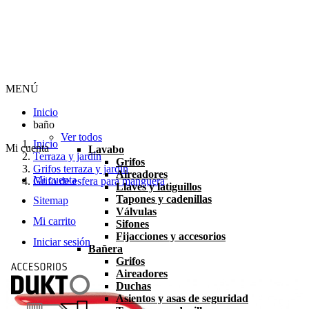
MENÚ
Inicio
baño
Ver todos
Inicio
Mi cuenta
Lavabo
Terraza y jardín
Grifos
Grifos terraza y jardín
Aireadores
Mi cuenta
Grifo de esfera para manguera
Llaves y latiguillos
Tapones y cadenillas
Sitemap
Válvulas
Mi carrito
Sifones
Fijacciones y accesorios
Iniciar sesión
Bañera
Grifos
Aireadores
Duchas
Asientos y asas de seguridad