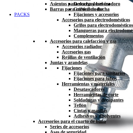
Asientos para ducha y bañera
Descargadores inodoro
Barras para cortina de ducha
Grifos flotador
PACKS
Fijaciones y accesorios
Accesorios para electrodomésticos
Grifos para electrodomésticos
Mangueras para electrodomés
Complementos
Accesorios para calefacción y gas
Accesorios radiador
Accesorios gas
Rejillas de ventilación
Juntas y arandelas
Fijaciones
Fijaciones para sanitarios
Fijaciones para tubos
Herramientas y materiales
Desatascadores
Herramientas de corte
Soldaduras y decapantes
Teflón
Cintas y masillas
Adhesivos y disolventes
Accesorios para el cuarto de baño
Series de accesorios
Asas de seguridad