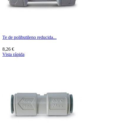
Te de polibutileno reducida...
8,26 €
Vista rápida