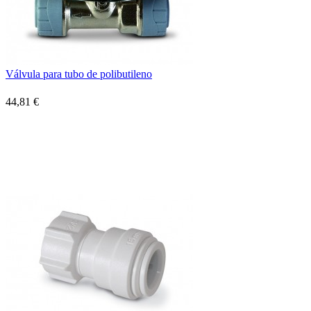
Válvula para tubo de polibutileno
44,81 €