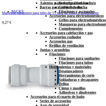
Asientos para ducha y bañera
Descargadores inodoro
Barras para cortina de ducha
Grifos flotador
PACKS
Fijaciones y accesorios
Manguito tapaporos para tubo de 15 mm. de cobre o polibutileno
Accesorios para electrodomésticos
Grifos para electrodomésticos
9,27 €
Mangueras para electrodomés
Complementos
Accesorios para calefacción y gas
Accesorios radiador
Accesorios gas
Rejillas de ventilación
Juntas y arandelas
Fijaciones
Fijaciones para sanitarios
Fijaciones para tubos
Herramientas y materiales
Desatascadores
Herramientas de corte
Soldaduras y decapantes
Teflón
Cintas y masillas
Adhesivos y disolventes
Accesorios para el cuarto de baño
Series de accesorios
Asas de seguridad