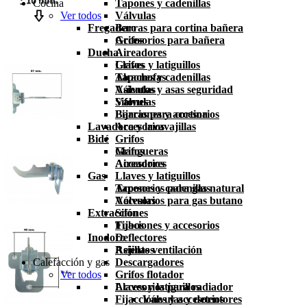
Cocina
Tapones y cadenillas
Ver todos
Válvulas
Fregadero
Barras para cortina bañera
Accesorios para bañera
Grifos
Ducha
Aireadores
Grifos
Llaves y latiguillos
Alcachofas
Tapones y cadenillas
Asientos y asas seguridad
Válvulas
Válvulas
Sifones
Barras para cortina
Fijaciones y accesorios
Lavadora y lavavajillas
Accesorios
Bidé
Grifos
Grifos
Mangueras
Aireadores
Accesorios
Gas
Llaves y latiguillos
Tapones y cadenillas
Accesorios para gas natural
Válvulas
Accesorios para gas butano
Extracción
Sifones
Fijaciones y accesorios
Tubos
Inodoro
Deflectores
Asientos
Rejillas ventilación
Calefacción y gas
Descargadores
Ver todos
Grifos flotador
Llaves y latiguillos
Accesorios para radiador
Fijacciones y accesorios
Válvulas y detentores