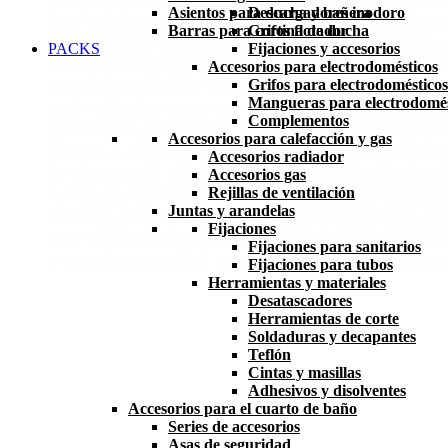
Asientos para ducha y bañera
Descargadores inodoro
Barras para cortina de ducha
Grifos flotador
PACKS
Fijaciones y accesorios
Accesorios para electrodomésticos
Grifos para electrodomésticos
Mangueras para electrodomés
Complementos
Accesorios para calefacción y gas
Accesorios radiador
Accesorios gas
Rejillas de ventilación
Juntas y arandelas
Fijaciones
Fijaciones para sanitarios
Fijaciones para tubos
Herramientas y materiales
Desatascadores
Herramientas de corte
Soldaduras y decapantes
Teflón
Cintas y masillas
Adhesivos y disolventes
Accesorios para el cuarto de baño
Series de accesorios
Asas de seguridad