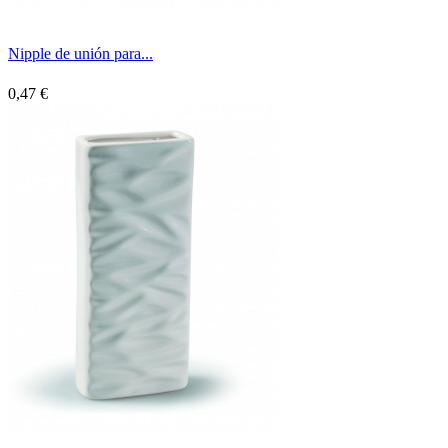
Nipple de unión para...
0,47 €