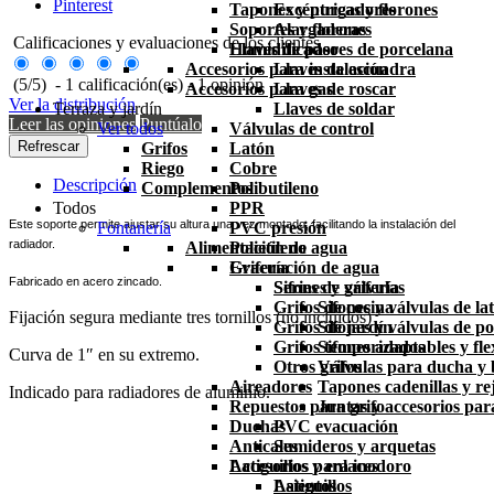
Pinterest
Tapones y purgadores
Excéntricas y florones
Soportes y florones
Alargaderas
Calificaciones y evaluaciones de los clientes
Humidificadores de porcelana
Llaves de paso
Accesorios para instalación
Llaves de escuadra
(
5
/
5
)
-
1
calificación(es) -
1
opinión
Accesorios para gas
Llaves de roscar
Ver la distribución
Terraza y jardín
Llaves de soldar
Leer las opiniones
Puntúalo
Ver todos
Válvulas de control
Grifos
Latón
Riego
Cobre
Descripción
Complementos
Polibutileno
Todos
PPR
Este soporte permite ajustar su altura una vez montado, facilitando la instalación del
Fontanería
PVC presión
radiador.
Alimentación de agua
Polietileno
Grifería
Evacuación de agua
Fabricado en acero zincado.
Series de grifería
Sifones y válvulas
Grifos de cocina
Sifones y válvulas de la
Fijación segura mediante tres tornillos (no incluidos)
Grifos de jardín
Sifones y válvulas de po
Grifos temporizados
Sifones adaptables y fle
Curva de 1″ en su extremo.
Otros grifos
Válvulas para ducha y
Aireadores
Tapones cadenillas y rej
Indicado para radiadores de aluminio.
Repuestos para grifo
Juntas y accesorios par
Duchas
PVC evacuación
Anticales
Sumideros y arquetas
Latiguillos y enlaces
Accesorios para inodoro
Latiguillos
Asientos