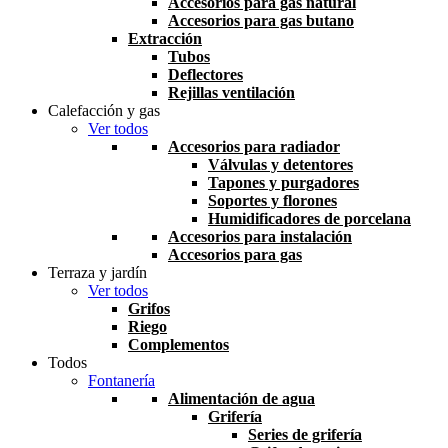
Accesorios para gas natural
Accesorios para gas butano
Extracción
Tubos
Deflectores
Rejillas ventilación
Calefacción y gas
Ver todos
Accesorios para radiador
Válvulas y detentores
Tapones y purgadores
Soportes y florones
Humidificadores de porcelana
Accesorios para instalación
Accesorios para gas
Terraza y jardín
Ver todos
Grifos
Riego
Complementos
Todos
Fontanería
Alimentación de agua
Grifería
Series de grifería