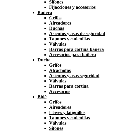
Sifones
Fijacciones y accesorios
Bañera
Grifos
Aireadores
Duchas
Asientos y asas de seguridad
Tapones y cadenillas
Válvulas
Barras para cortina bañera
Accesorios para bañera
Ducha
Grifos
Alcachofas
Asientos y asas seguridad
Válvulas
Barras para cortina
Accesorios
Bidé
Grifos
Aireadores
Llaves y latiguillos
Tapones y cadenillas
Válvulas
Sifones