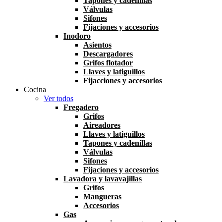
Tapones y cadenillas
Válvulas
Sifones
Fijaciones y accesorios
Inodoro
Asientos
Descargadores
Grifos flotador
Llaves y latiguillos
Fijacciones y accesorios
Cocina
Ver todos
Fregadero
Grifos
Aireadores
Llaves y latiguillos
Tapones y cadenillas
Válvulas
Sifones
Fijaciones y accesorios
Lavadora y lavavajillas
Grifos
Mangueras
Accesorios
Gas