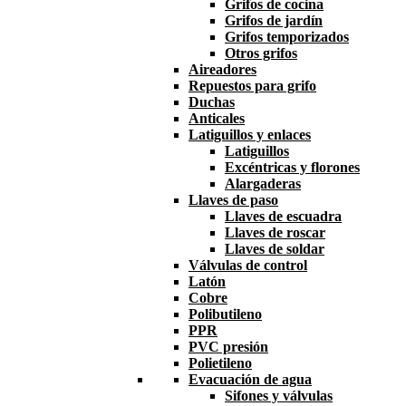
Grifos de cocina
Grifos de jardín
Grifos temporizados
Otros grifos
Aireadores
Repuestos para grifo
Duchas
Anticales
Latiguillos y enlaces
Latiguillos
Excéntricas y florones
Alargaderas
Llaves de paso
Llaves de escuadra
Llaves de roscar
Llaves de soldar
Válvulas de control
Latón
Cobre
Polibutileno
PPR
PVC presión
Polietileno
Evacuación de agua
Sifones y válvulas