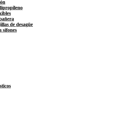
tón
lipropileno
xibles
 bañera
illas de desagüe
a sifones
ticos