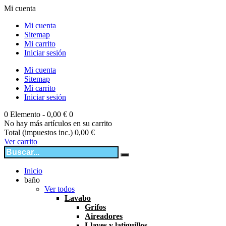
Mi cuenta
Mi cuenta
Sitemap
Mi carrito
Iniciar sesión
Mi cuenta
Sitemap
Mi carrito
Iniciar sesión
0
Elemento -
0,00 €
0
No hay más artículos en su carrito
Total (impuestos inc.)
0,00 €
Ver carrito
Inicio
baño
Ver todos
Lavabo
Grifos
Aireadores
Llaves y latiguillos