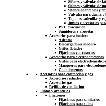
Sifones y válvulas de la
Sifones y válvulas de po
Sifones adaptables y fle
Válvulas para ducha y
Tapones cadenillas y rej
Juntas y accesorios par
PVC evacuación
Sumideros y arquetas
Accesorios para inodoro
Asientos
Descargadores inodoro
Grifos flotador
Fijaciones y accesorios
Accesorios para electrodomésticos
Grifos para electrodomésticos
Mangueras para electrodomés
Complementos
Accesorios para calefacción y gas
Accesorios radiador
Accesorios gas
Rejillas de ventilación
Juntas y arandelas
Fijaciones
Fijaciones para sanitarios
Fijaciones para tubos