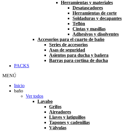
Herramientas y materiales
Desatascadores
Herramientas de corte
Soldaduras y decapantes
Teflón
Cintas y masillas
Adhesivos y disolventes
Accesorios para el cuarto de baño
Series de accesorios
Asas de seguridad
Asientos para ducha y bañera
Barras para cortina de ducha
PACKS
MENÚ
Inicio
baño
Ver todos
Lavabo
Grifos
Aireadores
Llaves y latiguillos
Tapones y cadenillas
Válvulas