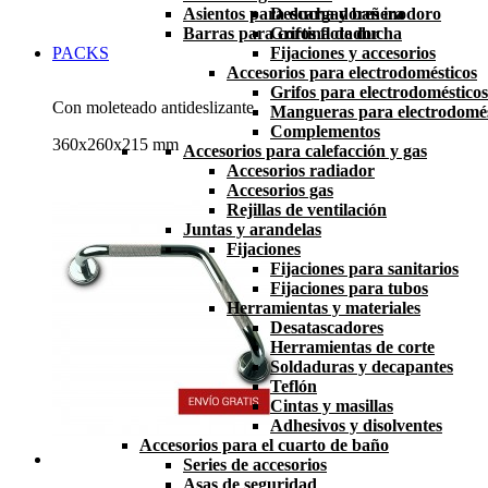
Asientos para ducha y bañera
Descargadores inodoro
Barras para cortina de ducha
Grifos flotador
PACKS
Fijaciones y accesorios
Accesorios para electrodomésticos
Grifos para electrodomésticos
Con moleteado antideslizante
Mangueras para electrodomés
Complementos
360x260x215 mm
Accesorios para calefacción y gas
Accesorios radiador
Accesorios gas
Rejillas de ventilación
Juntas y arandelas
Fijaciones
Fijaciones para sanitarios
Fijaciones para tubos
Herramientas y materiales
Desatascadores
Herramientas de corte
Soldaduras y decapantes
Teflón
Cintas y masillas
Adhesivos y disolventes
Accesorios para el cuarto de baño
Series de accesorios
Asas de seguridad