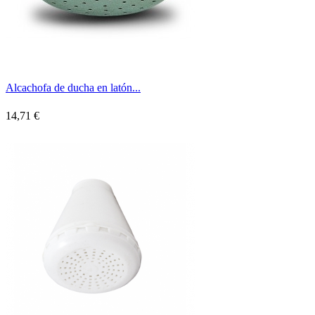
Alcachofa de ducha en latón...
14,71 €