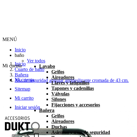
MENÚ
Inicio
baño
Ver todos
Inicio
Mi cuenta
Lavabo
Cuarto de baño
Grifos
Bañera
Aireadores
Mi cuenta
Asa de seguridad angular antideslizante cromada de 43 cm.
Llaves y latiguillos
Tapones y cadenillas
Sitemap
Válvulas
Mi carrito
Sifones
Fijacciones y accesorios
Iniciar sesión
Bañera
Grifos
Aireadores
Duchas
Asientos y asas de seguridad