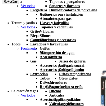
Cocina
Tapones y purgadores
Ver todos
Soportes y florones
Fregadero
Humidificadores de porcelana
Grifos
Accesorios para instalación
Aireadores
Accesorios para gas
Terraza y jardín
Llaves y latiguillos
Ver todos
Tapones y cadenillas
Grifos
Válvulas
Riego
Sifones
Complementos
Fijaciones y accesorios
Todos
Lavadora y lavavajillas
Fontanería
Grifos
Mangueras
Alimentación de agua
Accesorios
Grifería
Gas
Series de grifería
Accesorios para gas natural
Grifos de cocina
Accesorios para gas butano
Grifos de jardín
Extracción
Grifos temporizados
Tubos
Otros grifos
Deflectores
Aireadores
Rejillas ventilación
Repuestos para grifo
Calefacción y gas
Duchas
Ver todos
Anticales
Accesorios para radiador
Latiguillos y enlaces
Válvulas y detentores
Latiguillos