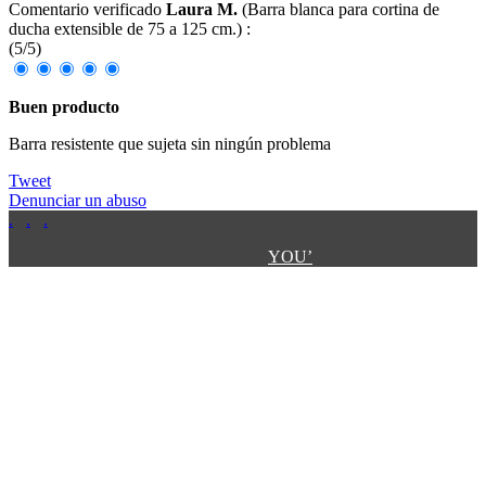
Comentario verificado
Laura M.
(
Barra blanca para cortina de
ducha extensible de 75 a 125 cm.
) :
(
5
/
5
)
Buen producto
Barra resistente que sujeta sin ningún problema
Tweet
Denunciar un abuso
.
.
.
.
.
Designed by:
YOU’