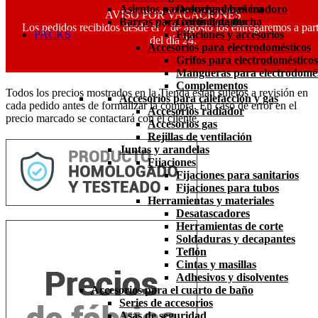
Asientos para ducha y bañera
Descargadores inodoro
AVISO POR VACACIONES
Barras para cortina de ducha
Grifos flotador
Los pedidos recibidos desde el 7 de agosto los entregaremos a part
PACKS
Fijaciones y accesorios
del día 24.
Accesorios para electrodomésticos
Grifos para electrodomésticos
Mangueras para electrodomés
Complementos
Todos los precios mostrados en la Tienda están sujetos a revisión en
Accesorios para calefacción y gas
cada pedido antes de formalizar la compra. En caso de error en el
Accesorios radiador
precio marcado se contactará con el cliente.
Accesorios gas
Rejillas de ventilación
Juntas y arandelas
Fijaciones
Fijaciones para sanitarios
Fijaciones para tubos
Herramientas y materiales
Desatascadores
Herramientas de corte
Soldaduras y decapantes
Teflón
Cintas y masillas
Adhesivos y disolventes
Accesorios para el cuarto de baño
Series de accesorios
Asas de seguridad