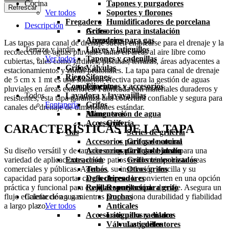
Cocina
Tapones y purgadores
Ver todos
Soportes y florones
Fregadero
Humidificadores de porcelana
Descripción
Grifos
Accesorios para instalación
Aireadores
Accesorios para gas
Las tapas para canal de drenaje suelen emplearse para el drenaje y la
Terraza y jardín
Llaves y latiguillos
recolección de aguas pluviales tanto en áreas al aire libre como
Ver todos
Tapones y cadenillas
cubiertas, tales como jardines, piscinas, terrazas, áreas adyacentes a
Grifos
Válvulas
estacionamientos y zonas peatonales. La tapa para canal de drenaje
Riego
Sifones
de 5 cm x 1 mt es una solución efectiva para la gestión de aguas
Complementos
Fijaciones y accesorios
pluviales en áreas exteriores. Fabricada con materiales duraderos y
Todos
Lavadora y lavavajillas
resistentes, esta tapa garantiza una cobertura confiable y segura para
Fontanería
Grifos
canales de drenaje de dimensiones estándar.
Mangueras
Alimentación de agua
Accesorios
Grifería
CARACTERÍSTICAS DE LA TAPA
Gas
Series de grifería
Accesorios para gas natural
Grifos de cocina
Su diseño versátil y de tamaño compacto la hace ideal para una
Accesorios para gas butano
Grifos de jardín
variedad de aplicaciones, desde patios residenciales hasta áreas
Extracción
Grifos temporizados
comerciales y públicas. Además, su instalación sencilla y su
Tubos
Otros grifos
capacidad para soportar cargas de peso la convierten en una opción
Deflectores
Aireadores
práctica y funcional para cualquier proyecto de drenaje. Asegura un
Rejillas ventilación
Repuestos para grifo
flujo eficiente de agua mientras proporciona durabilidad y fiabilidad
Calefacción y gas
Duchas
a largo plazo.
Ver todos
Anticales
Accesorios para radiador
Latiguillos y enlaces
Válvulas y detentores
Latiguillos