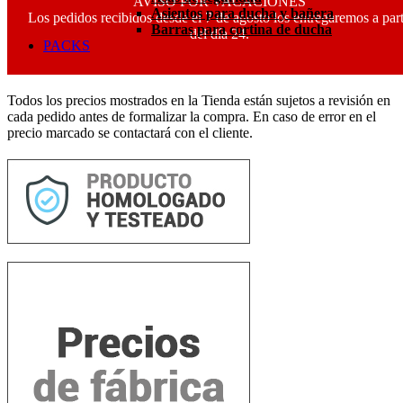
AVISO POR VACACIONES
Asientos para ducha y bañera
Los pedidos recibidos desde el 7 de agosto los entregaremos a part
Barras para cortina de ducha
del día 24.
PACKS
Todos los precios mostrados en la Tienda están sujetos a revisión en
cada pedido antes de formalizar la compra. En caso de error en el
precio marcado se contactará con el cliente.