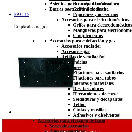
Asientos para ducha y bañera
Descargadores inodoro
Barras para cortina de ducha
Grifos flotador
PACKS
Fijaciones y accesorios
Accesorios para electrodomésticos
Grifos para electrodomésticos
En plástico negro.
Mangueras para electrodomés
Complementos
Accesorios para calefacción y gas
Accesorios radiador
Accesorios gas
Rejillas de ventilación
Juntas y arandelas
Fijaciones
Fijaciones para sanitarios
Fijaciones para tubos
Herramientas y materiales
Desatascadores
Herramientas de corte
Soldaduras y decapantes
Teflón
Cintas y masillas
Adhesivos y disolventes
Accesorios para el cuarto de baño
Series de accesorios
Asas de seguridad