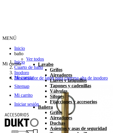
MENÚ
Inicio
baño
Ver todos
Inicio
Mi cuenta
Lavabo
Cuarto de baño
Grifos
Inodoro
Aireadores
Mi cuenta
Descargador de latón para cisterna alta de inodoro
Llaves y latiguillos
Tapones y cadenillas
Sitemap
Válvulas
Mi carrito
Sifones
Fijacciones y accesorios
Iniciar sesión
Bañera
Grifos
Aireadores
Duchas
Asientos y asas de seguridad