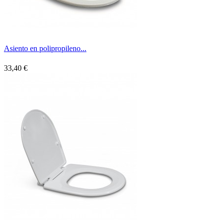
Asiento en polipropileno...
33,40 €