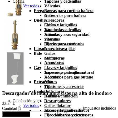
Cocina
Tapones y cadenillas
Ver todos
Válvulas
Fregadero
Barras para cortina bañera
Accesorios para bañera
Grifos
Ducha
Aireadores
Grifos
Llaves y latiguillos
Alcachofas
Tapones y cadenillas
Asientos y asas seguridad
Válvulas
Válvulas
Sifones
Barras para cortina
Fijaciones y accesorios
Lavadora y lavavajillas
Accesorios
Bidé
Grifos
Grifos
Mangueras
Aireadores
Accesorios
Gas
Llaves y latiguillos
Tapones y cadenillas
Accesorios para gas natural
Válvulas
Accesorios para gas butano
Extracción
Sifones
Fijaciones y accesorios
Tubos
Inodoro
Deflectores
Descargador de latón para cisterna alta de inodoro
Asientos
Rejillas ventilación
Calefacción y gas
Descargadores
33,24 €
Ver todos
Grifos flotador
Impuestos incluidos
Cantidad
Llaves y latiguillos
Accesorios para radiador
Añadir al carrito
Fijacciones y accesorios
Válvulas y detentores