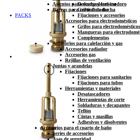
Asientos para ducha y bañera
Descargadores inodoro
Barras para cortina de ducha
Grifos flotador
PACKS
Fijaciones y accesorios
Accesorios para electrodomésticos
Grifos para electrodomésticos
Mangueras para electrodomés
Complementos
Accesorios para calefacción y gas
Accesorios radiador
Accesorios gas
Rejillas de ventilación
Juntas y arandelas
Fijaciones
Fijaciones para sanitarios
Fijaciones para tubos
Herramientas y materiales
Desatascadores
Herramientas de corte
Soldaduras y decapantes
Teflón
Cintas y masillas
Adhesivos y disolventes
Accesorios para el cuarto de baño
Series de accesorios
Asas de seguridad