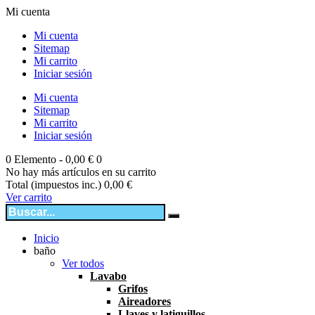
Mi cuenta
Mi cuenta
Sitemap
Mi carrito
Iniciar sesión
Mi cuenta
Sitemap
Mi carrito
Iniciar sesión
0
Elemento -
0,00 €
0
No hay más artículos en su carrito
Total (impuestos inc.)
0,00 €
Ver carrito
Inicio
baño
Ver todos
Lavabo
Grifos
Aireadores
Llaves y latiguillos