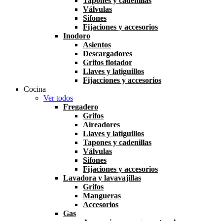
Tapones y cadenillas
Válvulas
Sifones
Fijaciones y accesorios
Inodoro
Asientos
Descargadores
Grifos flotador
Llaves y latiguillos
Fijacciones y accesorios
Cocina
Ver todos
Fregadero
Grifos
Aireadores
Llaves y latiguillos
Tapones y cadenillas
Válvulas
Sifones
Fijaciones y accesorios
Lavadora y lavavajillas
Grifos
Mangueras
Accesorios
Gas