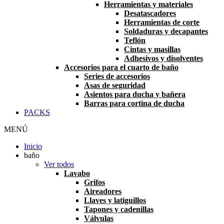
Herramientas y materiales
Desatascadores
Herramientas de corte
Soldaduras y decapantes
Teflón
Cintas y masillas
Adhesivos y disolventes
Accesorios para el cuarto de baño
Series de accesorios
Asas de seguridad
Asientos para ducha y bañera
Barras para cortina de ducha
PACKS
MENÚ
Inicio
baño
Ver todos
Lavabo
Grifos
Aireadores
Llaves y latiguillos
Tapones y cadenillas
Válvulas