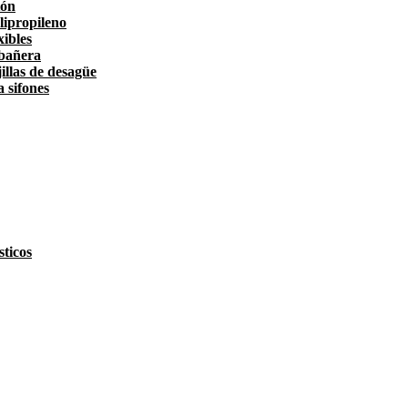
tón
lipropileno
xibles
 bañera
illas de desagüe
a sifones
ticos