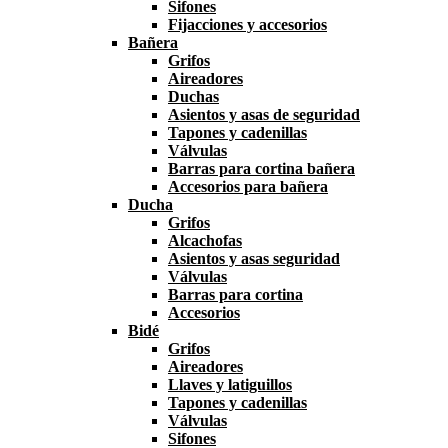
Sifones
Fijacciones y accesorios
Bañera
Grifos
Aireadores
Duchas
Asientos y asas de seguridad
Tapones y cadenillas
Válvulas
Barras para cortina bañera
Accesorios para bañera
Ducha
Grifos
Alcachofas
Asientos y asas seguridad
Válvulas
Barras para cortina
Accesorios
Bidé
Grifos
Aireadores
Llaves y latiguillos
Tapones y cadenillas
Válvulas
Sifones