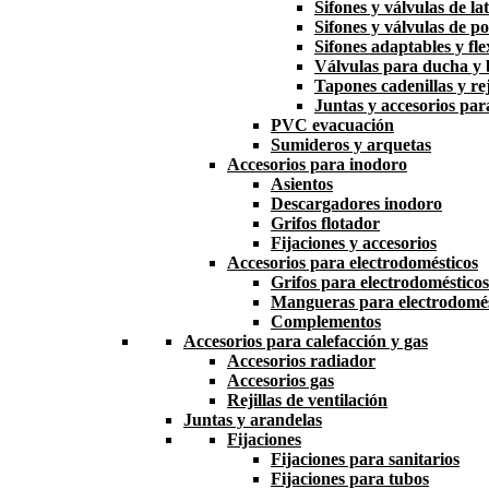
Sifones y válvulas de la
Sifones y válvulas de po
Sifones adaptables y fle
Válvulas para ducha y
Tapones cadenillas y rej
Juntas y accesorios par
PVC evacuación
Sumideros y arquetas
Accesorios para inodoro
Asientos
Descargadores inodoro
Grifos flotador
Fijaciones y accesorios
Accesorios para electrodomésticos
Grifos para electrodomésticos
Mangueras para electrodomés
Complementos
Accesorios para calefacción y gas
Accesorios radiador
Accesorios gas
Rejillas de ventilación
Juntas y arandelas
Fijaciones
Fijaciones para sanitarios
Fijaciones para tubos