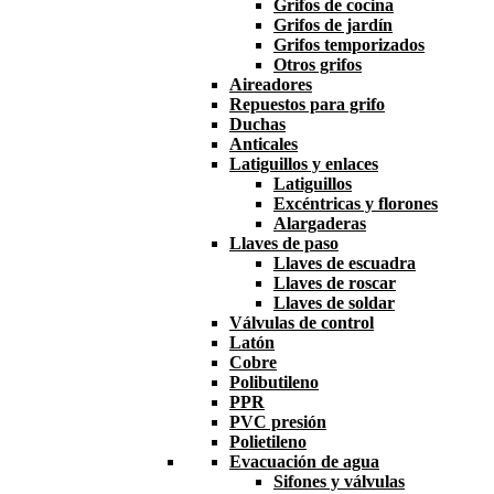
Grifos de cocina
Grifos de jardín
Grifos temporizados
Otros grifos
Aireadores
Repuestos para grifo
Duchas
Anticales
Latiguillos y enlaces
Latiguillos
Excéntricas y florones
Alargaderas
Llaves de paso
Llaves de escuadra
Llaves de roscar
Llaves de soldar
Válvulas de control
Latón
Cobre
Polibutileno
PPR
PVC presión
Polietileno
Evacuación de agua
Sifones y válvulas