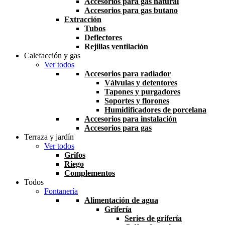
Accesorios para gas natural
Accesorios para gas butano
Extracción
Tubos
Deflectores
Rejillas ventilación
Calefacción y gas
Ver todos
Accesorios para radiador
Válvulas y detentores
Tapones y purgadores
Soportes y florones
Humidificadores de porcelana
Accesorios para instalación
Accesorios para gas
Terraza y jardín
Ver todos
Grifos
Riego
Complementos
Todos
Fontanería
Alimentación de agua
Grifería
Series de grifería