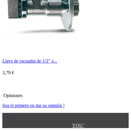
Llave de escuadra de 1/2" x...
3,79 €
Opiniones
Sea el primero en dar su opinión !
.
.
.
.
.
Designed by:
YOU’