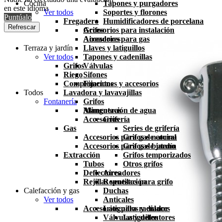
Cocina
Tapones y purgadores
en este idioma
Ver todos
Soportes y florones
Puntúalo
Fregadero
Humidificadores de porcelana
Grifos
Accesorios para instalación
Aireadores
Accesorios para gas
Terraza y jardín
Llaves y latiguillos
Ver todos
Tapones y cadenillas
Grifos
Válvulas
Riego
Sifones
Complementos
Fijaciones y accesorios
Todos
Lavadora y lavavajillas
Fontanería
Grifos
Mangueras
Alimentación de agua
Accesorios
Grifería
Gas
Series de grifería
Accesorios para gas natural
Grifos de cocina
Accesorios para gas butano
Grifos de jardín
Extracción
Grifos temporizados
Tubos
Otros grifos
Deflectores
Aireadores
Rejillas ventilación
Repuestos para grifo
Calefacción y gas
Duchas
Ver todos
Anticales
Accesorios para radiador
Latiguillos y enlaces
Válvulas y detentores
Latiguillos