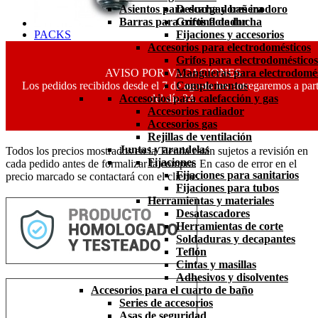
Asientos para ducha y bañera
Descargadores inodoro
Barras para cortina de ducha
Grifos flotador
PACKS
Fijaciones y accesorios
Accesorios para electrodomésticos
Grifos para electrodomésticos
AVISO POR VACACIONES
Mangueras para electrodomés
Los pedidos recibidos desde el 7 de agosto los entregaremos a part
Complementos
del día 24.
Accesorios para calefacción y gas
Accesorios radiador
Accesorios gas
Rejillas de ventilación
Juntas y arandelas
Todos los precios mostrados en la Tienda están sujetos a revisión en
Fijaciones
cada pedido antes de formalizar la compra. En caso de error en el
Fijaciones para sanitarios
precio marcado se contactará con el cliente.
Fijaciones para tubos
Herramientas y materiales
Desatascadores
Herramientas de corte
Soldaduras y decapantes
Teflón
Cintas y masillas
Adhesivos y disolventes
Accesorios para el cuarto de baño
Series de accesorios
Asas de seguridad