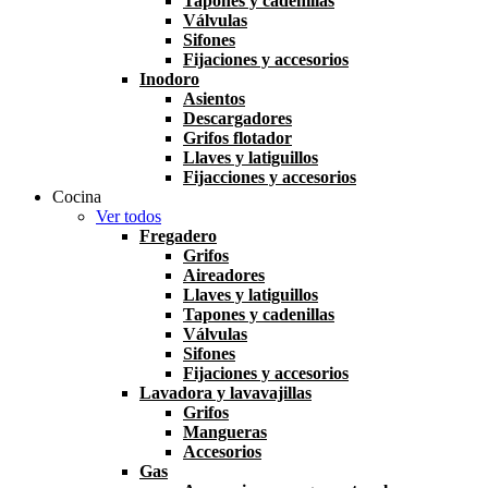
Tapones y cadenillas
Válvulas
Sifones
Fijaciones y accesorios
Inodoro
Asientos
Descargadores
Grifos flotador
Llaves y latiguillos
Fijacciones y accesorios
Cocina
Ver todos
Fregadero
Grifos
Aireadores
Llaves y latiguillos
Tapones y cadenillas
Válvulas
Sifones
Fijaciones y accesorios
Lavadora y lavavajillas
Grifos
Mangueras
Accesorios
Gas