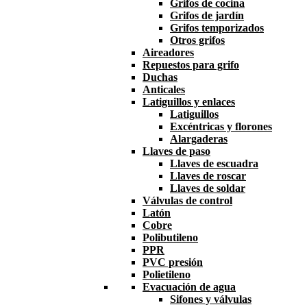
Grifos de cocina
Grifos de jardín
Grifos temporizados
Otros grifos
Aireadores
Repuestos para grifo
Duchas
Anticales
Latiguillos y enlaces
Latiguillos
Excéntricas y florones
Alargaderas
Llaves de paso
Llaves de escuadra
Llaves de roscar
Llaves de soldar
Válvulas de control
Latón
Cobre
Polibutileno
PPR
PVC presión
Polietileno
Evacuación de agua
Sifones y válvulas