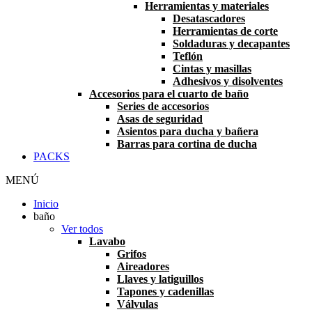
Herramientas y materiales
Desatascadores
Herramientas de corte
Soldaduras y decapantes
Teflón
Cintas y masillas
Adhesivos y disolventes
Accesorios para el cuarto de baño
Series de accesorios
Asas de seguridad
Asientos para ducha y bañera
Barras para cortina de ducha
PACKS
MENÚ
Inicio
baño
Ver todos
Lavabo
Grifos
Aireadores
Llaves y latiguillos
Tapones y cadenillas
Válvulas