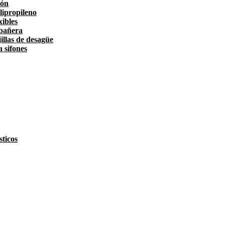
tón
lipropileno
xibles
 bañera
illas de desagüe
a sifones
ticos