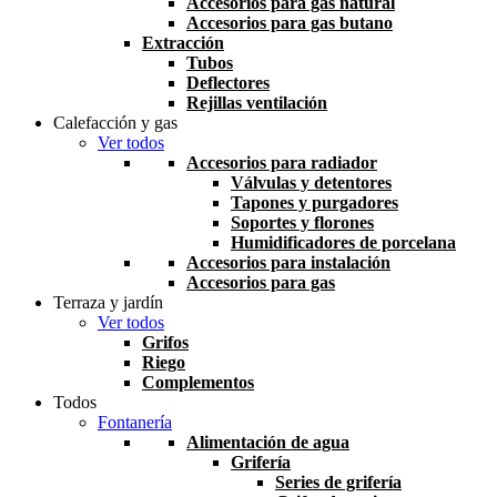
Accesorios para gas natural
Accesorios para gas butano
Extracción
Tubos
Deflectores
Rejillas ventilación
Calefacción y gas
Ver todos
Accesorios para radiador
Válvulas y detentores
Tapones y purgadores
Soportes y florones
Humidificadores de porcelana
Accesorios para instalación
Accesorios para gas
Terraza y jardín
Ver todos
Grifos
Riego
Complementos
Todos
Fontanería
Alimentación de agua
Grifería
Series de grifería