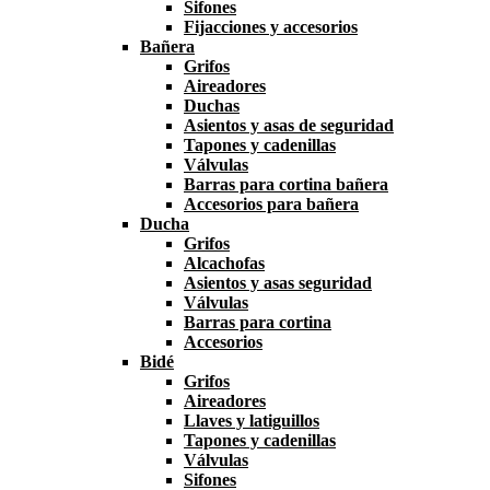
Sifones
Fijacciones y accesorios
Bañera
Grifos
Aireadores
Duchas
Asientos y asas de seguridad
Tapones y cadenillas
Válvulas
Barras para cortina bañera
Accesorios para bañera
Ducha
Grifos
Alcachofas
Asientos y asas seguridad
Válvulas
Barras para cortina
Accesorios
Bidé
Grifos
Aireadores
Llaves y latiguillos
Tapones y cadenillas
Válvulas
Sifones