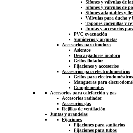
Sifones y válvulas de la
Sifones y válvulas de po
Sifones adaptables y fle
Válvulas para ducha y
Tapones cadenillas y rej
Juntas y accesorios par
PVC evacuación
Sumideros y arquetas
Accesorios para inodoro
Asientos
Descargadores inodoro
Grifos flotador
Fijaciones y accesorios
Accesorios para electrodomésticos
Grifos para electrodomésticos
Mangueras para electrodomés
Complementos
Accesorios para calefacción y gas
Accesorios radiador
Accesorios gas
Rejillas de ventilación
Juntas y arandelas
Fijaciones
Fijaciones para sanitarios
Fijaciones para tubos