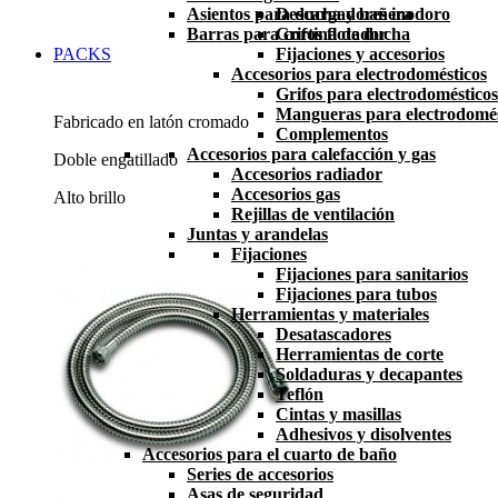
Asientos para ducha y bañera
Descargadores inodoro
Barras para cortina de ducha
Grifos flotador
PACKS
Fijaciones y accesorios
Accesorios para electrodomésticos
Grifos para electrodomésticos
Mangueras para electrodomés
Fabricado en latón cromado
Complementos
Accesorios para calefacción y gas
Doble engatillado
Accesorios radiador
Accesorios gas
Alto brillo
Rejillas de ventilación
Juntas y arandelas
Fijaciones
Fijaciones para sanitarios
Fijaciones para tubos
Herramientas y materiales
Desatascadores
Herramientas de corte
Soldaduras y decapantes
Teflón
Cintas y masillas
Adhesivos y disolventes
Accesorios para el cuarto de baño
Series de accesorios
Asas de seguridad