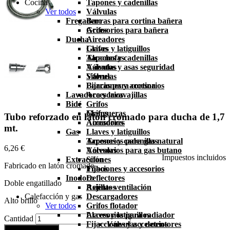
Cocina
Tapones y cadenillas
Ver todos
Válvulas
Fregadero
Barras para cortina bañera
Accesorios para bañera
Grifos
Ducha
Aireadores
Grifos
Llaves y latiguillos
Alcachofas
Tapones y cadenillas
Asientos y asas seguridad
Válvulas
Válvulas
Sifones
Barras para cortina
Fijaciones y accesorios
Lavadora y lavavajillas
Accesorios
Bidé
Grifos
Grifos
Mangueras
Tubo reforzado en latón cromado para ducha de 1,7
Aireadores
Accesorios
mt.
Gas
Llaves y latiguillos
Tapones y cadenillas
Accesorios para gas natural
6,26 €
Válvulas
Accesorios para gas butano
Impuestos incluidos
Extracción
Sifones
Fabricado en latón cromado
Fijaciones y accesorios
Tubos
Inodoro
Deflectores
Doble engatillado
Asientos
Rejillas ventilación
Calefacción y gas
Descargadores
Alto brillo
Ver todos
Grifos flotador
Llaves y latiguillos
Accesorios para radiador
Cantidad
Fijacciones y accesorios
Válvulas y detentores
Añadir al carrito