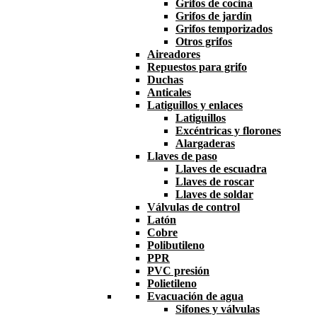
Grifos de cocina
Grifos de jardín
Grifos temporizados
Otros grifos
Aireadores
Repuestos para grifo
Duchas
Anticales
Latiguillos y enlaces
Latiguillos
Excéntricas y florones
Alargaderas
Llaves de paso
Llaves de escuadra
Llaves de roscar
Llaves de soldar
Válvulas de control
Latón
Cobre
Polibutileno
PPR
PVC presión
Polietileno
Evacuación de agua
Sifones y válvulas