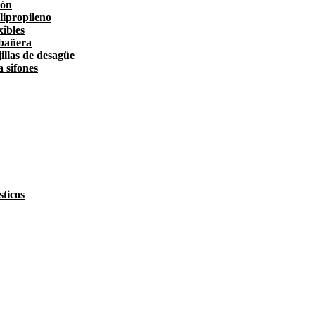
tón
lipropileno
xibles
 bañera
illas de desagüe
a sifones
ticos