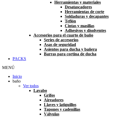
Herramientas y materiales
Desatascadores
Herramientas de corte
Soldaduras y decapantes
Teflón
Cintas y masillas
Adhesivos y disolventes
Accesorios para el cuarto de baño
Series de accesorios
Asas de seguridad
Asientos para ducha y bañera
Barras para cortina de ducha
PACKS
MENÚ
Inicio
baño
Ver todos
Lavabo
Grifos
Aireadores
Llaves y latiguillos
Tapones y cadenillas
Válvulas