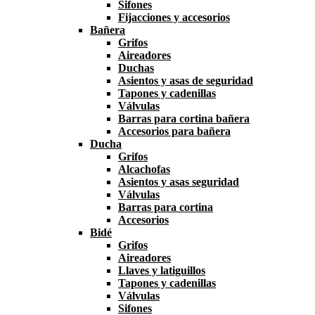
Sifones
Fijacciones y accesorios
Bañera
Grifos
Aireadores
Duchas
Asientos y asas de seguridad
Tapones y cadenillas
Válvulas
Barras para cortina bañera
Accesorios para bañera
Ducha
Grifos
Alcachofas
Asientos y asas seguridad
Válvulas
Barras para cortina
Accesorios
Bidé
Grifos
Aireadores
Llaves y latiguillos
Tapones y cadenillas
Válvulas
Sifones