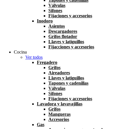
Tapones y cadenillas
Válvulas
Sifones
Fijaciones y accesorios
Inodoro
Asientos
Descargadores
Grifos flotador
Llaves y latiguillos
Fijacciones y accesorios
Cocina
Ver todos
Fregadero
Grifos
Aireadores
Llaves y latiguillos
Tapones y cadenillas
Válvulas
Sifones
Fijaciones y accesorios
Lavadora y lavavajillas
Grifos
Mangueras
Accesorios
Gas