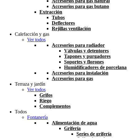
Accesorios para gas natural
Accesorios para gas butano
Extracción
Tubos
Deflectores
Rejillas ventilación
Calefacción y gas
Ver todos
Accesorios para radiador
Válvulas y detentores
Tapones y purgadores
Soportes y florones
Humidificadores de porcelana
Accesorios para instalación
Accesorios para gas
Terraza y jardín
Ver todos
Grifos
Riego
Complementos
Todos
Fontanería
Alimentación de agua
Grifería
Series de grifería