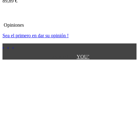
89,89 €
Opiniones
Sea el primero en dar su opinión !
.
.
.
.
.
Designed by:
YOU’