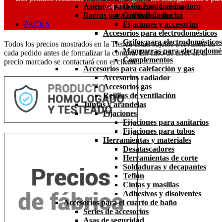
Asientos para ducha y bañera
Descargadores inodoro
del día 24.
Barras para cortina de ducha
Grifos flotador
PACKS
Fijaciones y accesorios
Accesorios para electrodomésticos
Grifos para electrodomésticos
Todos los precios mostrados en la Tienda están sujetos a revisión en
Mangueras para electrodomés
cada pedido antes de formalizar la compra. En caso de error en el
Complementos
precio marcado se contactará con el cliente.
Accesorios para calefacción y gas
Accesorios radiador
Accesorios gas
Rejillas de ventilación
Juntas y arandelas
Fijaciones
Fijaciones para sanitarios
Fijaciones para tubos
Herramientas y materiales
Desatascadores
Herramientas de corte
Soldaduras y decapantes
Teflón
Cintas y masillas
Adhesivos y disolventes
Accesorios para el cuarto de baño
Series de accesorios
Asas de seguridad