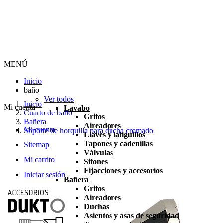
MENÚ
Inicio
baño
Ver todos
Inicio
Mi cuenta
Lavabo
Cuarto de baño
Grifos
Bañera
Aireadores
Mi cuenta
Soporte de horquilla para ducha cromado
Llaves y latiguillos
Tapones y cadenillas
Sitemap
Válvulas
Mi carrito
Sifones
Fijacciones y accesorios
Iniciar sesión
Bañera
Grifos
Aireadores
Duchas
Asientos y asas de seguridad