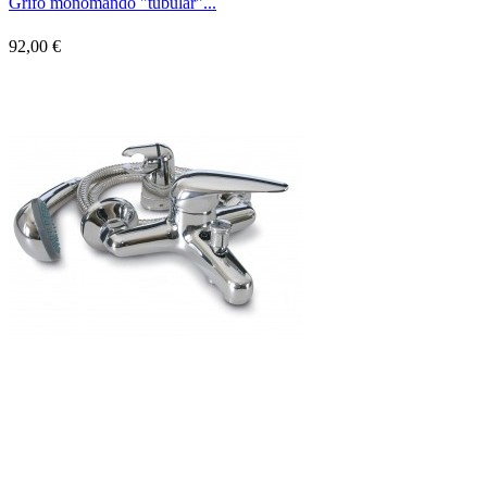
Grifo monomando "tubular"...
92,00 €