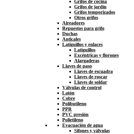
Grifos de cocina
Grifos de jardín
Grifos temporizados
Otros grifos
Aireadores
Repuestos para grifo
Duchas
Anticales
Latiguillos y enlaces
Latiguillos
Excéntricas y florones
Alargaderas
Llaves de paso
Llaves de escuadra
Llaves de roscar
Llaves de soldar
Válvulas de control
Latón
Cobre
Polibutileno
PPR
PVC presión
Polietileno
Evacuación de agua
Sifones y válvulas