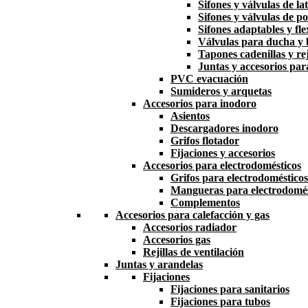
Sifones y válvulas de la
Sifones y válvulas de po
Sifones adaptables y fle
Válvulas para ducha y
Tapones cadenillas y rej
Juntas y accesorios par
PVC evacuación
Sumideros y arquetas
Accesorios para inodoro
Asientos
Descargadores inodoro
Grifos flotador
Fijaciones y accesorios
Accesorios para electrodomésticos
Grifos para electrodomésticos
Mangueras para electrodomés
Complementos
Accesorios para calefacción y gas
Accesorios radiador
Accesorios gas
Rejillas de ventilación
Juntas y arandelas
Fijaciones
Fijaciones para sanitarios
Fijaciones para tubos