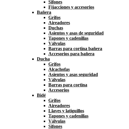
Sifones
Fijacciones y accesorios
Bañera
Grifos
Aireadores
Duchas
Asientos y asas de seguridad
Tapones y cadenillas
Válvulas
Barras para cortina bañera
Accesorios para bañera
Ducha
Grifos
Alcachofas
Asientos y asas seguridad
Válvulas
Barras para cortina
Accesorios
Bidé
Grifos
Aireadores
Llaves y latiguillos
Tapones y cadenillas
Válvulas
Sifones