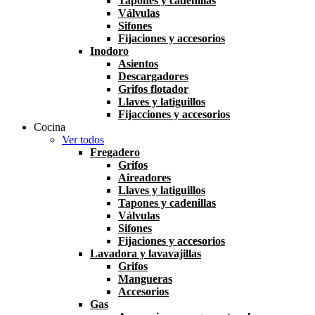
Tapones y cadenillas
Válvulas
Sifones
Fijaciones y accesorios
Inodoro
Asientos
Descargadores
Grifos flotador
Llaves y latiguillos
Fijacciones y accesorios
Cocina
Ver todos
Fregadero
Grifos
Aireadores
Llaves y latiguillos
Tapones y cadenillas
Válvulas
Sifones
Fijaciones y accesorios
Lavadora y lavavajillas
Grifos
Mangueras
Accesorios
Gas