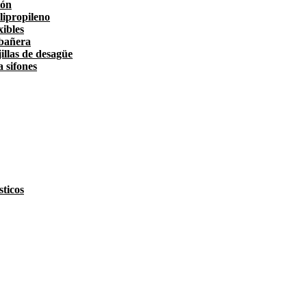
tón
lipropileno
xibles
 bañera
illas de desagüe
a sifones
ticos