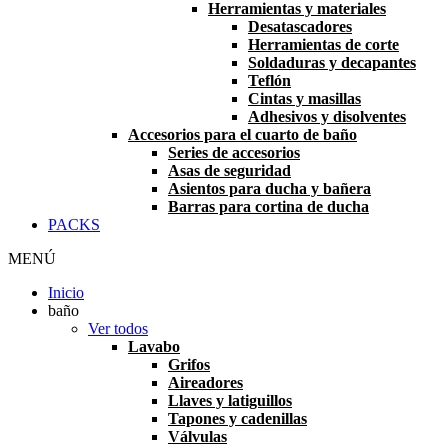
Herramientas y materiales
Desatascadores
Herramientas de corte
Soldaduras y decapantes
Teflón
Cintas y masillas
Adhesivos y disolventes
Accesorios para el cuarto de baño
Series de accesorios
Asas de seguridad
Asientos para ducha y bañera
Barras para cortina de ducha
PACKS
MENÚ
Inicio
baño
Ver todos
Lavabo
Grifos
Aireadores
Llaves y latiguillos
Tapones y cadenillas
Válvulas