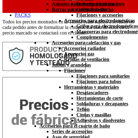
Asientos para ducha y bañera
Descargadores inodoro
Barras para cortina de ducha
Grifos flotador
PACKS
Fijaciones y accesorios
Accesorios para electrodomésticos
Todos los precios mostrados en la Tienda están sujetos a revisión en
Grifos para electrodomésticos
cada pedido antes de formalizar la compra. En caso de error en el
Mangueras para electrodomés
precio marcado se contactará con el cliente.
Complementos
Accesorios para calefacción y gas
Accesorios radiador
Accesorios gas
Rejillas de ventilación
Juntas y arandelas
Fijaciones
Fijaciones para sanitarios
Fijaciones para tubos
Herramientas y materiales
Desatascadores
Herramientas de corte
Soldaduras y decapantes
Teflón
Cintas y masillas
Adhesivos y disolventes
Accesorios para el cuarto de baño
Series de accesorios
Asas de seguridad