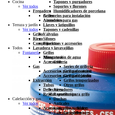
Cocina
Tapones y purgadores
Ver todos
Soportes y florones
Fregadero
Humidificadores de porcelana
Grifos
Accesorios para instalación
Aireadores
Accesorios para gas
Terraza y jardín
Llaves y latiguillos
Ver todos
Tapones y cadenillas
Grifos
Válvulas
Riego
Sifones
Complementos
Fijaciones y accesorios
Todos
Lavadora y lavavajillas
Fontanería
Grifos
Mangueras
Alimentación de agua
Accesorios
Grifería
Gas
Series de grifería
Accesorios para gas natural
Grifos de cocina
Accesorios para gas butano
Grifos de jardín
Extracción
Grifos temporizados
Tubos
Otros grifos
Deflectores
Aireadores
Rejillas ventilación
Repuestos para grifo
Calefacción y gas
Duchas
Ver todos
Anticales
Accesorios para radiador
Latiguillos y enlaces
Válvulas y detentores
Latiguillos