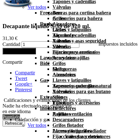
Cocina
Tapones y cadenillas
Ver todos
Válvulas
Fregadero
Barras para cortina bañera
Accesorios para bañera
Grifos
Ducha
Aireadores
Decapante líquido S-39 de 320 ml.
Grifos
Llaves y latiguillos
Alcachofas
Tapones y cadenillas
31,30 €
Asientos y asas seguridad
Válvulas
Impuestos incluidos
Cantidad
Válvulas
Sifones
Añadir al carrito
Barras para cortina
Fijaciones y accesorios
Lavadora y lavavajillas
Accesorios
Compartir
Bidé
Grifos
Grifos
Mangueras
Compartir
Aireadores
Accesorios
Tweet
Gas
Llaves y latiguillos
Google+
Tapones y cadenillas
Accesorios para gas natural
Pinterest
Válvulas
Accesorios para gas butano
Extracción
Sifones
Calificaciones y evaluaciones de los clientes
Fijaciones y accesorios
Tubos
Nadie ha efectuado una evaluación
Inodoro
Deflectores
en este idioma
Asientos
Rejillas ventilación
Puntúalo
Calefacción y gas
Descargadores
Ver todos
Grifos flotador
Llaves y latiguillos
Accesorios para radiador
Fijacciones y accesorios
Válvulas y detentores