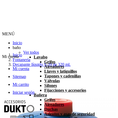
MENÚ
Inicio
baño
Ver todos
Inicio
Mi cuenta
Lavabo
Fontanería
Grifos
Decapante líquido S-39 de 320 ml.
Aireadores
Mi cuenta
Llaves y latiguillos
Tapones y cadenillas
Sitemap
Válvulas
Mi carrito
Sifones
Fijacciones y accesorios
Iniciar sesión
Bañera
Grifos
Aireadores
Duchas
Asientos y asas de seguridad