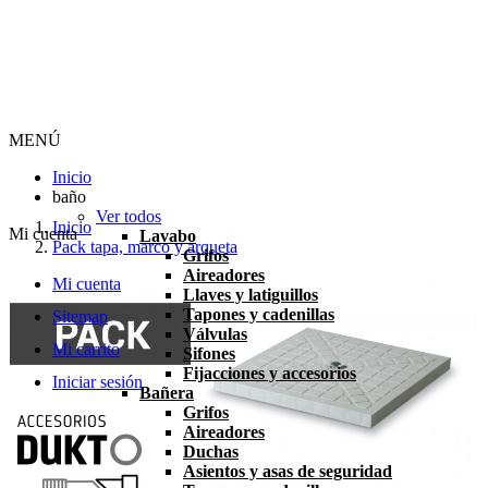
MENÚ
Inicio
baño
Ver todos
Inicio
Mi cuenta
Lavabo
Pack tapa, marco y arqueta
Grifos
Aireadores
Mi cuenta
Llaves y latiguillos
Tapones y cadenillas
Sitemap
Válvulas
Mi carrito
Sifones
Fijacciones y accesorios
Iniciar sesión
Bañera
Grifos
Aireadores
Duchas
Asientos y asas de seguridad