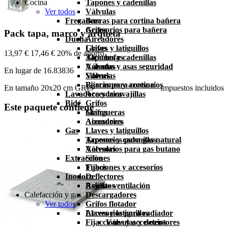
Cocina
Tapones y cadenillas
Ver todos
Válvulas
Fregadero
Barras para cortina bañera
Accesorios para bañera
Grifos
Pack tapa, marco y arqueta
Ducha
Aireadores
Grifos
Llaves y latiguillos
13,97 €
17,46 €
20% de ahorro
Alcachofas
Tapones y cadenillas
Asientos y asas seguridad
Válvulas
En lugar de 16.83836
Válvulas
Sifones
Barras para cortina
Fijaciones y accesorios
En tamaño 20x20 cm GRIS
Impuestos incluidos
Lavadora y lavavajillas
Accesorios
Bidé
Grifos
Este paquete contiene
Grifos
Mangueras
Aireadores
Accesorios
Gas
Llaves y latiguillos
Tapones y cadenillas
Accesorios para gas natural
Válvulas
Accesorios para gas butano
Extracción
Sifones
Fijaciones y accesorios
Tubos
Inodoro
Deflectores
Asientos
Rejillas ventilación
Calefacción y gas
Descargadores
Ver todos
Grifos flotador
Llaves y latiguillos
Accesorios para radiador
Fijacciones y accesorios
Válvulas y detentores