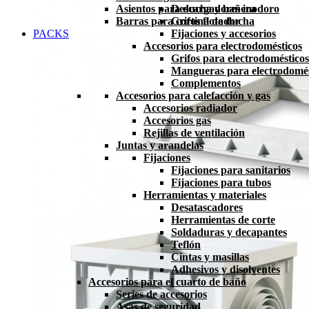
Asientos para ducha y bañera
Descargadores inodoro
Barras para cortina de ducha
Grifos flotador
PACKS
Fijaciones y accesorios
Accesorios para electrodomésticos
Grifos para electrodomésticos
Mangueras para electrodomés
Complementos
Accesorios para calefacción y gas
Accesorios radiador
Accesorios gas
Rejillas de ventilación
Juntas y arandelas
Fijaciones
Fijaciones para sanitarios
Fijaciones para tubos
Herramientas y materiales
Desatascadores
Herramientas de corte
Soldaduras y decapantes
Teflón
Cintas y masillas
Adhesivos y disolventes
Accesorios para el cuarto de baño
Series de accesorios
Asas de seguridad