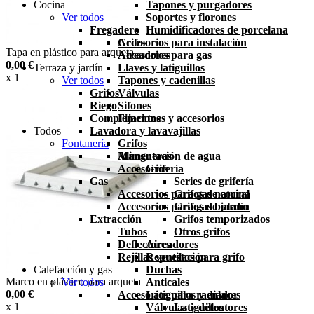
Cocina
Tapones y purgadores
Ver todos
Soportes y florones
Fregadero
Humidificadores de porcelana
Grifos
Accesorios para instalación
Tapa en plástico para arqueta
Aireadores
Accesorios para gas
0,00 €
Terraza y jardín
Llaves y latiguillos
x 1
Ver todos
Tapones y cadenillas
Grifos
Válvulas
Riego
Sifones
Complementos
Fijaciones y accesorios
Todos
Lavadora y lavavajillas
Fontanería
Grifos
Mangueras
Alimentación de agua
Accesorios
Grifería
Gas
Series de grifería
Accesorios para gas natural
Grifos de cocina
Accesorios para gas butano
Grifos de jardín
Extracción
Grifos temporizados
Tubos
Otros grifos
Deflectores
Aireadores
Rejillas ventilación
Repuestos para grifo
Calefacción y gas
Duchas
Marco en plástico para arqueta
Ver todos
Anticales
0,00 €
Accesorios para radiador
Latiguillos y enlaces
x 1
Válvulas y detentores
Latiguillos