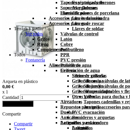
Tapones y purgadores
Excéntricas y florones
Soportes y florones
Alargaderas
Humidificadores de porcelana
Llaves de paso
Accesorios para instalación
Llaves de escuadra
Accesorios para gas
Llaves de roscar
Terraza y jardín
Llaves de soldar
Ver todos
Válvulas de control
Grifos
Latón
Riego
Cobre
Complementos
Polibutileno
Todos
PPR
Fontanería
PVC presión
Alimentación de agua
Polietileno
Grifería
Evacuación de agua
Series de grifería
Sifones y válvulas
Grifos de cocina
Sifones y válvulas de la
Arqueta en plástico
Grifos de jardín
Sifones y válvulas de po
0,00 €
Grifos temporizados
Sifones adaptables y fle
x 1
Otros grifos
Válvulas para ducha y
Cantidad
Aireadores
Tapones cadenillas y rej
Añadir al carrito
Repuestos para grifo
Juntas y accesorios par
Duchas
PVC evacuación
Compartir
Anticales
Sumideros y arquetas
Latiguillos y enlaces
Accesorios para inodoro
Compartir
Latiguillos
Asientos
Tweet