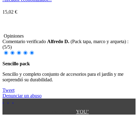
15,02 €
Opiniones
Comentario verificado
Alfredo D.
(
Pack tapa, marco y arqueta
) :
(
5
/
5
)
Sencillo pack
Sencillo y completo conjunto de accesorios para el jardín y me
sorprendió su durabilidad.
Tweet
Denunciar un abuso
.
.
.
.
.
Designed by:
YOU’