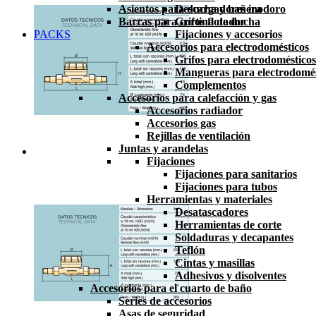
Asientos para ducha y bañera
Descargadores inodoro
Barras para cortina de ducha
Grifos flotador
PACKS
Fijaciones y accesorios
Accesorios para electrodomésticos
Grifos para electrodomésticos
Mangueras para electrodomés
Complementos
Accesorios para calefacción y gas
Accesorios radiador
Accesorios gas
Rejillas de ventilación
Juntas y arandelas
Fijaciones
Fijaciones para sanitarios
Fijaciones para tubos
Herramientas y materiales
Desatascadores
Herramientas de corte
Soldaduras y decapantes
Teflón
Cintas y masillas
Adhesivos y disolventes
Accesorios para el cuarto de baño
Series de accesorios
Asas de seguridad