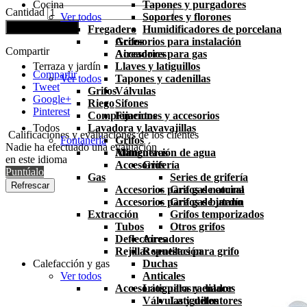
Cocina
Tapones y purgadores
Cantidad
Ver todos
Soportes y florones
Añadir al carrito
Fregadero
Humidificadores de porcelana
Grifos
Accesorios para instalación
Compartir
Aireadores
Accesorios para gas
Terraza y jardín
Llaves y latiguillos
Compartir
Ver todos
Tapones y cadenillas
Tweet
Grifos
Válvulas
Google+
Riego
Sifones
Pinterest
Complementos
Fijaciones y accesorios
Todos
Lavadora y lavavajillas
Calificaciones y evaluaciones de los clientes
Fontanería
Grifos
Nadie ha efectuado una evaluación
Mangueras
Alimentación de agua
en este idioma
Accesorios
Grifería
Puntúalo
Gas
Series de grifería
Accesorios para gas natural
Grifos de cocina
Accesorios para gas butano
Grifos de jardín
Extracción
Grifos temporizados
Tubos
Otros grifos
Deflectores
Aireadores
Rejillas ventilación
Repuestos para grifo
Calefacción y gas
Duchas
Ver todos
Anticales
Accesorios para radiador
Latiguillos y enlaces
Válvulas y detentores
Latiguillos