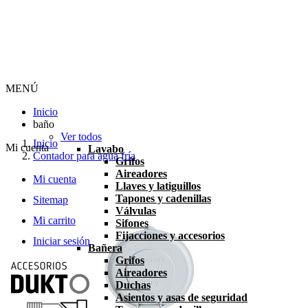
MENÚ
Inicio
baño
Ver todos
Inicio
Mi cuenta
Lavabo
Contador para agua fría
Grifos
Aireadores
Mi cuenta
Llaves y latiguillos
Tapones y cadenillas
Sitemap
Válvulas
Mi carrito
Sifones
Fijacciones y accesorios
Iniciar sesión
Bañera
Grifos
Aireadores
Duchas
Asientos y asas de seguridad