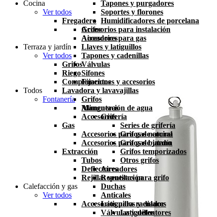
Cocina
Tapones y purgadores
Ver todos
Soportes y florones
Fregadero
Humidificadores de porcelana
Grifos
Accesorios para instalación
Aireadores
Accesorios para gas
Terraza y jardín
Llaves y latiguillos
Ver todos
Tapones y cadenillas
Grifos
Válvulas
Riego
Sifones
Complementos
Fijaciones y accesorios
Todos
Lavadora y lavavajillas
Fontanería
Grifos
Mangueras
Alimentación de agua
Accesorios
Grifería
Gas
Series de grifería
Accesorios para gas natural
Grifos de cocina
Accesorios para gas butano
Grifos de jardín
Extracción
Grifos temporizados
Tubos
Otros grifos
Deflectores
Aireadores
Rejillas ventilación
Repuestos para grifo
Calefacción y gas
Duchas
Ver todos
Anticales
Accesorios para radiador
Latiguillos y enlaces
Válvulas y detentores
Latiguillos