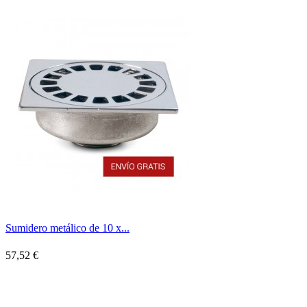
Sumidero metálico de 10 x...
57,52 €