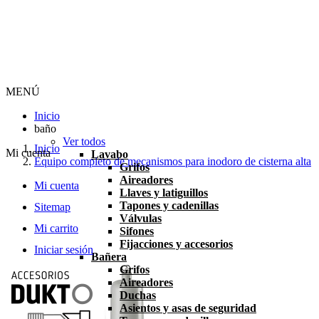
MENÚ
Inicio
baño
Ver todos
Inicio
Mi cuenta
Lavabo
Equipo completo de mecanismos para inodoro de cisterna alta
Grifos
Aireadores
Mi cuenta
Llaves y latiguillos
Tapones y cadenillas
Sitemap
Válvulas
Mi carrito
Sifones
Fijacciones y accesorios
Iniciar sesión
Bañera
Grifos
Aireadores
Duchas
Asientos y asas de seguridad