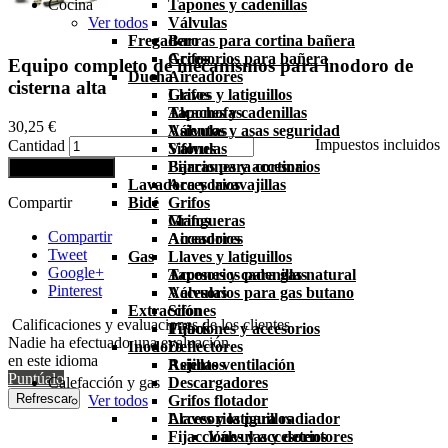
Cocina
Tapones y cadenillas
Ver todos
Válvulas
Fregadero
Barras para cortina bañera
Accesorios para bañera
Grifos
Equipo completo de mecanismos para inodoro de
Ducha
Aireadores
cisterna alta
Grifos
Llaves y latiguillos
Alcachofas
Tapones y cadenillas
30,25 €
Asientos y asas seguridad
Válvulas
Impuestos incluidos
Cantidad
Válvulas
Sifones
Barras para cortina
Fijaciones y accesorios
Añadir al carrito
Lavadora y lavavajillas
Accesorios
Compartir
Bidé
Grifos
Grifos
Mangueras
Compartir
Aireadores
Accesorios
Tweet
Gas
Llaves y latiguillos
Google+
Tapones y cadenillas
Accesorios para gas natural
Pinterest
Válvulas
Accesorios para gas butano
Extracción
Sifones
Calificaciones y evaluaciones de los clientes
Fijaciones y accesorios
Tubos
Nadie ha efectuado una evaluación
Inodoro
Deflectores
en este idioma
Asientos
Rejillas ventilación
Puntúalo
Calefacción y gas
Descargadores
Ver todos
Grifos flotador
Llaves y latiguillos
Accesorios para radiador
Fijacciones y accesorios
Válvulas y detentores