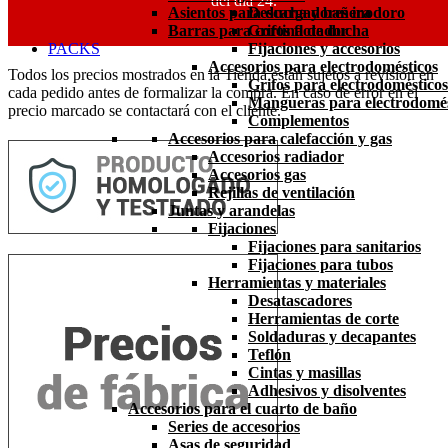
del día 24.
Asientos para ducha y bañera
Descargadores inodoro
Barras para cortina de ducha
Grifos flotador
PACKS
Fijaciones y accesorios
Accesorios para electrodomésticos
Todos los precios mostrados en la Tienda están sujetos a revisión en
Grifos para electrodomésticos
cada pedido antes de formalizar la compra. En caso de error en el
Mangueras para electrodomés
precio marcado se contactará con el cliente.
Complementos
Accesorios para calefacción y gas
Accesorios radiador
Accesorios gas
Rejillas de ventilación
Juntas y arandelas
Fijaciones
Fijaciones para sanitarios
Fijaciones para tubos
Herramientas y materiales
Desatascadores
Herramientas de corte
Soldaduras y decapantes
Teflón
Cintas y masillas
Adhesivos y disolventes
Accesorios para el cuarto de baño
Series de accesorios
Asas de seguridad