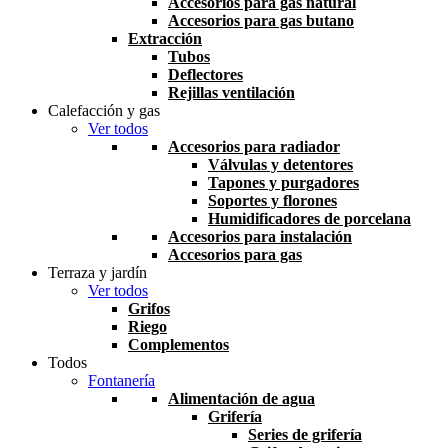
Accesorios para gas natural
Accesorios para gas butano
Extracción
Tubos
Deflectores
Rejillas ventilación
Calefacción y gas
Ver todos
Accesorios para radiador
Válvulas y detentores
Tapones y purgadores
Soportes y florones
Humidificadores de porcelana
Accesorios para instalación
Accesorios para gas
Terraza y jardín
Ver todos
Grifos
Riego
Complementos
Todos
Fontanería
Alimentación de agua
Grifería
Series de grifería