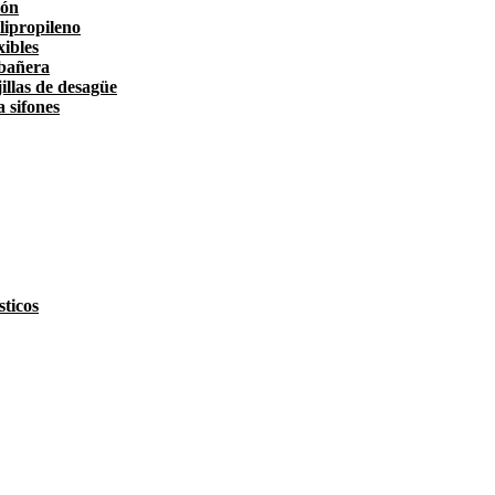
tón
lipropileno
xibles
 bañera
illas de desagüe
a sifones
ticos