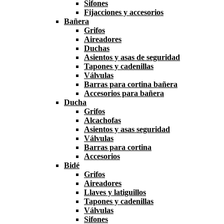
Sifones
Fijacciones y accesorios
Bañera
Grifos
Aireadores
Duchas
Asientos y asas de seguridad
Tapones y cadenillas
Válvulas
Barras para cortina bañera
Accesorios para bañera
Ducha
Grifos
Alcachofas
Asientos y asas seguridad
Válvulas
Barras para cortina
Accesorios
Bidé
Grifos
Aireadores
Llaves y latiguillos
Tapones y cadenillas
Válvulas
Sifones