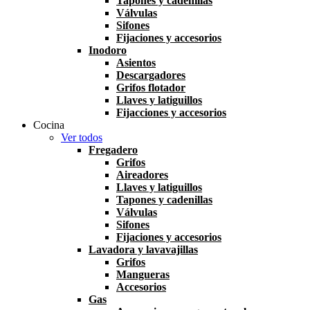
Tapones y cadenillas
Válvulas
Sifones
Fijaciones y accesorios
Inodoro
Asientos
Descargadores
Grifos flotador
Llaves y latiguillos
Fijacciones y accesorios
Cocina
Ver todos
Fregadero
Grifos
Aireadores
Llaves y latiguillos
Tapones y cadenillas
Válvulas
Sifones
Fijaciones y accesorios
Lavadora y lavavajillas
Grifos
Mangueras
Accesorios
Gas