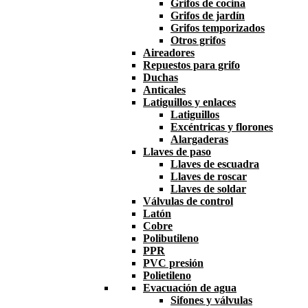
Grifos de cocina
Grifos de jardín
Grifos temporizados
Otros grifos
Aireadores
Repuestos para grifo
Duchas
Anticales
Latiguillos y enlaces
Latiguillos
Excéntricas y florones
Alargaderas
Llaves de paso
Llaves de escuadra
Llaves de roscar
Llaves de soldar
Válvulas de control
Latón
Cobre
Polibutileno
PPR
PVC presión
Polietileno
Evacuación de agua
Sifones y válvulas