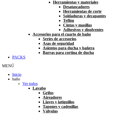
Herramientas y materiales
Desatascadores
Herramientas de corte
Soldaduras y decapantes
Teflón
Cintas y masillas
Adhesivos y disolventes
Accesorios para el cuarto de baño
Series de accesorios
Asas de seguridad
Asientos para ducha y bañera
Barras para cortina de ducha
PACKS
MENÚ
Inicio
baño
Ver todos
Lavabo
Grifos
Aireadores
Llaves y latiguillos
Tapones y cadenillas
Válvulas