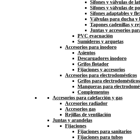
Sifones y válvulas de la
Sifones y válvulas de po
Sifones adaptables y fle
Válvulas para ducha y
Tapones cadenillas y rej
Juntas y accesorios par
PVC evacuación
Sumideros y arquetas
Accesorios para inodoro
Asientos
Descargadores inodoro
Grifos flotador
Fijaciones y accesorios
Accesorios para electrodomésticos
Grifos para electrodomésticos
Mangueras para electrodomés
Complementos
Accesorios para calefacción y gas
Accesorios radiador
Accesorios gas
Rejillas de ventilación
Juntas y arandelas
Fijaciones
Fijaciones para sanitarios
Fijaciones para tubos