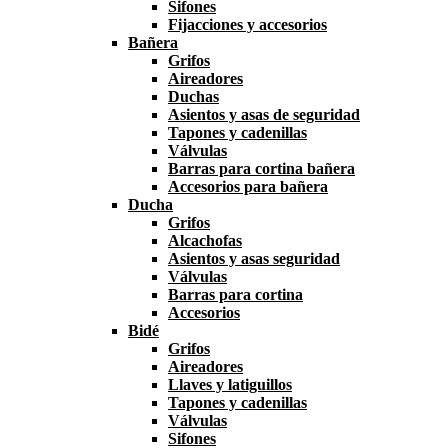
Sifones
Fijacciones y accesorios
Bañera
Grifos
Aireadores
Duchas
Asientos y asas de seguridad
Tapones y cadenillas
Válvulas
Barras para cortina bañera
Accesorios para bañera
Ducha
Grifos
Alcachofas
Asientos y asas seguridad
Válvulas
Barras para cortina
Accesorios
Bidé
Grifos
Aireadores
Llaves y latiguillos
Tapones y cadenillas
Válvulas
Sifones