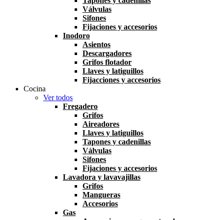
Tapones y cadenillas
Válvulas
Sifones
Fijaciones y accesorios
Inodoro
Asientos
Descargadores
Grifos flotador
Llaves y latiguillos
Fijacciones y accesorios
Cocina
Ver todos
Fregadero
Grifos
Aireadores
Llaves y latiguillos
Tapones y cadenillas
Válvulas
Sifones
Fijaciones y accesorios
Lavadora y lavavajillas
Grifos
Mangueras
Accesorios
Gas