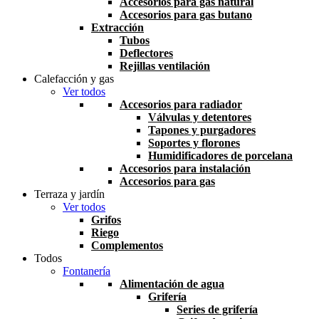
Accesorios para gas natural
Accesorios para gas butano
Extracción
Tubos
Deflectores
Rejillas ventilación
Calefacción y gas
Ver todos
Accesorios para radiador
Válvulas y detentores
Tapones y purgadores
Soportes y florones
Humidificadores de porcelana
Accesorios para instalación
Accesorios para gas
Terraza y jardín
Ver todos
Grifos
Riego
Complementos
Todos
Fontanería
Alimentación de agua
Grifería
Series de grifería