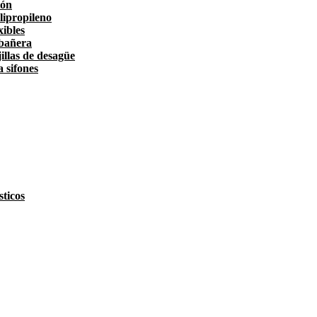
tón
lipropileno
xibles
 bañera
illas de desagüe
a sifones
ticos