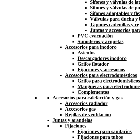
Sifones y válvulas de la
Sifones y válvulas de po
Sifones adaptables y fle
Válvulas para ducha y
Tapones cadenillas y rej
Juntas y accesorios par
PVC evacuación
Sumideros y arquetas
Accesorios para inodoro
Asientos
Descargadores inodoro
Grifos flotador
Fijaciones y accesorios
Accesorios para electrodomésticos
Grifos para electrodomésticos
Mangueras para electrodomés
Complementos
Accesorios para calefacción y gas
Accesorios radiador
Accesorios gas
Rejillas de ventilación
Juntas y arandelas
Fijaciones
Fijaciones para sanitarios
Fijaciones para tubos