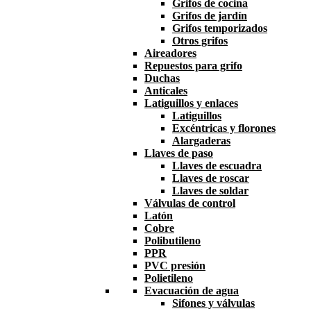
Grifos de cocina
Grifos de jardín
Grifos temporizados
Otros grifos
Aireadores
Repuestos para grifo
Duchas
Anticales
Latiguillos y enlaces
Latiguillos
Excéntricas y florones
Alargaderas
Llaves de paso
Llaves de escuadra
Llaves de roscar
Llaves de soldar
Válvulas de control
Latón
Cobre
Polibutileno
PPR
PVC presión
Polietileno
Evacuación de agua
Sifones y válvulas