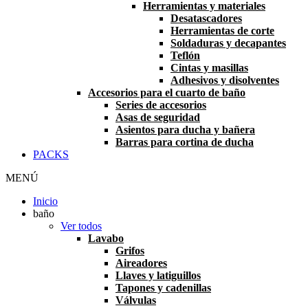
Herramientas y materiales
Desatascadores
Herramientas de corte
Soldaduras y decapantes
Teflón
Cintas y masillas
Adhesivos y disolventes
Accesorios para el cuarto de baño
Series de accesorios
Asas de seguridad
Asientos para ducha y bañera
Barras para cortina de ducha
PACKS
MENÚ
Inicio
baño
Ver todos
Lavabo
Grifos
Aireadores
Llaves y latiguillos
Tapones y cadenillas
Válvulas