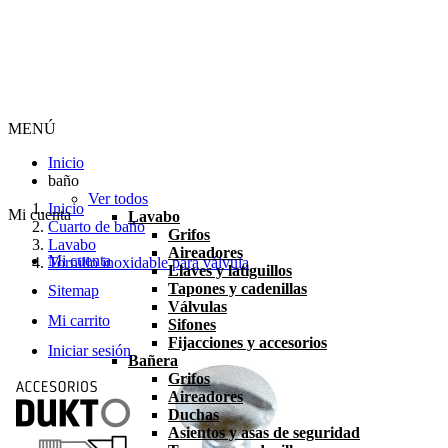
MENÚ
Inicio
baño
Ver todos
Inicio
Mi cuenta
Lavabo
Cuarto de baño
Grifos
Lavabo
Aireadores
Mi cuenta
Tornillo inoxidable para válvula
Llaves y latiguillos
Tapones y cadenillas
Sitemap
Válvulas
Mi carrito
Sifones
Fijacciones y accesorios
Iniciar sesión
Bañera
Grifos
Aireadores
Duchas
Asientos y asas de seguridad