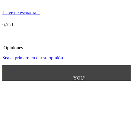
Llave de escuadra...
6,55 €
Opiniones
Sea el primero en dar su opinión !
.
.
.
.
.
Designed by:
YOU’