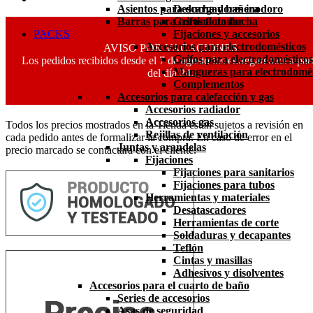
Asientos para ducha y bañera
Descargadores inodoro
Barras para cortina de ducha
Grifos flotador
PACKS
Fijaciones y accesorios
Accesorios para electrodomésticos
AVISO POR VACACIONES
Grifos para electrodomésticos
Los pedidos recibidos desde el 7 de agosto los entregaremos a part
Mangueras para electrodomés
del día 24.
Complementos
Accesorios para calefacción y gas
Accesorios radiador
Accesorios gas
Todos los precios mostrados en la Tienda están sujetos a revisión en
Rejillas de ventilación
cada pedido antes de formalizar la compra. En caso de error en el
Juntas y arandelas
precio marcado se contactará con el cliente.
Fijaciones
Fijaciones para sanitarios
Fijaciones para tubos
Herramientas y materiales
Desatascadores
Herramientas de corte
Soldaduras y decapantes
Teflón
Cintas y masillas
Adhesivos y disolventes
Accesorios para el cuarto de baño
Series de accesorios
Asas de seguridad