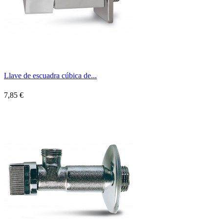
Llave de escuadra cúbica de...
7,85 €