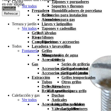
Cocina
Tapones y purgadores
en este idioma
Ver todos
Soportes y florones
Puntúalo
Fregadero
Humidificadores de porcelana
Grifos
Accesorios para instalación
Aireadores
Accesorios para gas
Terraza y jardín
Llaves y latiguillos
Ver todos
Tapones y cadenillas
Grifos
Válvulas
Riego
Sifones
Complementos
Fijaciones y accesorios
Todos
Lavadora y lavavajillas
Fontanería
Grifos
Mangueras
Alimentación de agua
Accesorios
Grifería
Gas
Series de grifería
Accesorios para gas natural
Grifos de cocina
Accesorios para gas butano
Grifos de jardín
Extracción
Grifos temporizados
Tubos
Otros grifos
Deflectores
Aireadores
Rejillas ventilación
Repuestos para grifo
Calefacción y gas
Duchas
Ver todos
Anticales
Accesorios para radiador
Latiguillos y enlaces
Válvulas y detentores
Latiguillos