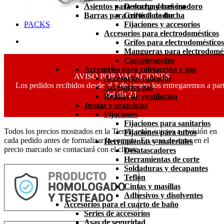
Asientos para ducha y bañera
Descargadores inodoro
Barras para cortina de ducha
Grifos flotador
PACKS
Fijaciones y accesorios
Accesorios para electrodomésticos
Grifos para electrodomésticos
Mangueras para electrodomés
Complementos
Accesorios para calefacción y gas
AVISO POR VACACIONES
Accesorios radiador
Los pedidos recibidos desde el 7 de agosto los entregaremos a part
Accesorios gas
del día 24.
Rejillas de ventilación
Juntas y arandelas
Fijaciones
Fijaciones para sanitarios
Todos los precios mostrados en la Tienda están sujetos a revisión en
Fijaciones para tubos
cada pedido antes de formalizar la compra. En caso de error en el
Herramientas y materiales
precio marcado se contactará con el cliente.
Desatascadores
Herramientas de corte
Soldaduras y decapantes
Teflón
Cintas y masillas
Adhesivos y disolventes
Accesorios para el cuarto de baño
Series de accesorios
Asas de seguridad