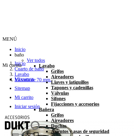
MENÚ
Inicio
baño
Ver todos
Inicio
Mi cuenta
Lavabo
Cuarto de baño
Grifos
Lavabo
Aireadores
Mi cuenta
Válvula de 70 mm.
Llaves y latiguillos
Tapones y cadenillas
Sitemap
Válvulas
Mi carrito
Sifones
Fijacciones y accesorios
Iniciar sesión
Bañera
Grifos
Aireadores
Duchas
Asientos y asas de seguridad