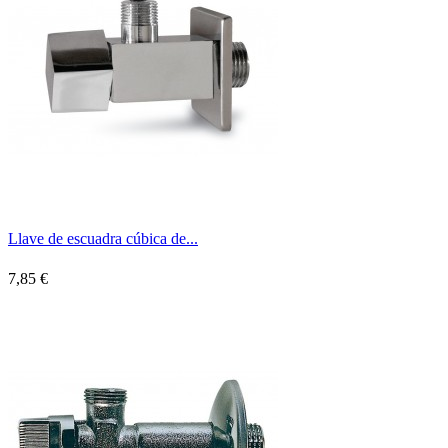
Llave de escuadra cúbica de...
7,85 €