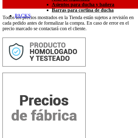
Asientos para ducha y bañera
Barras para cortina de ducha
PACKS
Todos los precios mostrados en la Tienda están sujetos a revisión en
cada pedido antes de formalizar la compra. En caso de error en el
precio marcado se contactará con el cliente.