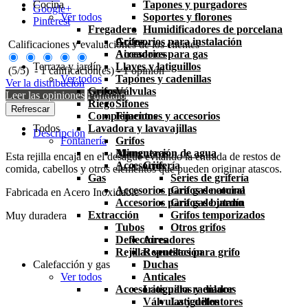
Cocina
Tapones y purgadores
Google+
Ver todos
Soportes y florones
Pinterest
Fregadero
Humidificadores de porcelana
Grifos
Accesorios para instalación
Calificaciones y evaluaciones de los clientes
Aireadores
Accesorios para gas
Terraza y jardín
Llaves y latiguillos
(
5
/
5
)
-
1
calificación(es) -
1
opinión
Ver todos
Tapones y cadenillas
Ver la distribución
Grifos
Válvulas
Leer las opiniones
Puntúalo
Riego
Sifones
Complementos
Fijaciones y accesorios
Todos
Lavadora y lavavajillas
Descripción
Fontanería
Grifos
Mangueras
Alimentación de agua
Esta rejilla encaja en el desagüe evitando la entrada de restos de
Accesorios
Grifería
comida, cabellos y otros elementos que pueden originar atascos.
Gas
Series de grifería
Accesorios para gas natural
Grifos de cocina
Fabricada en Acero Inoxidable
Accesorios para gas butano
Grifos de jardín
Extracción
Grifos temporizados
Muy duradera
Tubos
Otros grifos
Deflectores
Aireadores
Rejillas ventilación
Repuestos para grifo
Calefacción y gas
Duchas
Ver todos
Anticales
Accesorios para radiador
Latiguillos y enlaces
Válvulas y detentores
Latiguillos