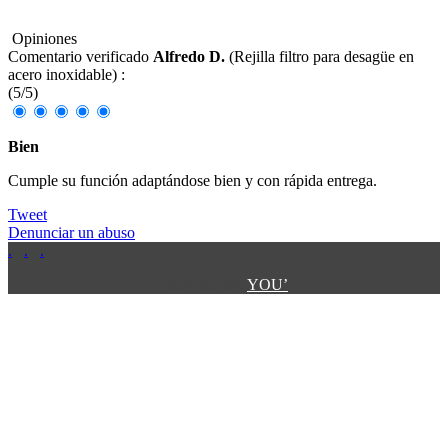
Opiniones
Comentario verificado
Alfredo D.
(
Rejilla filtro para desagüe en
acero inoxidable
) :
(
5
/
5
)
Bien
Cumple su función adaptándose bien y con rápida entrega.
Tweet
Denunciar un abuso
.
.
.
.
.
Designed by:
YOU’