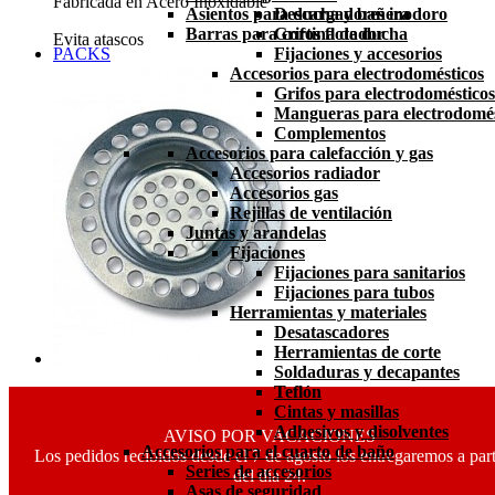
Fabricada en Acero Inoxidable
Asientos para ducha y bañera
Descargadores inodoro
Barras para cortina de ducha
Grifos flotador
Evita atascos
PACKS
Fijaciones y accesorios
Accesorios para electrodomésticos
Grifos para electrodomésticos
Mangueras para electrodomés
Complementos
Accesorios para calefacción y gas
Accesorios radiador
Accesorios gas
Rejillas de ventilación
Juntas y arandelas
Fijaciones
Fijaciones para sanitarios
Fijaciones para tubos
Herramientas y materiales
Desatascadores
Herramientas de corte
Soldaduras y decapantes
Teflón
Cintas y masillas
Adhesivos y disolventes
AVISO POR VACACIONES
Accesorios para el cuarto de baño
Los pedidos recibidos desde el 7 de agosto los entregaremos a part
Series de accesorios
del día 24.
Asas de seguridad