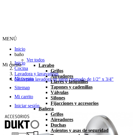
MENÚ
Inicio
baño
Ver todos
Inicio
Mi cuenta
Lavabo
Cocina
Grifos
Lavadora y lavavajillas
Aireadores
Mi cuenta
Grifo para lavadora en latón cromado de 1/2" x 3/4"
Llaves y latiguillos
Tapones y cadenillas
Sitemap
Válvulas
Mi carrito
Sifones
Fijacciones y accesorios
Iniciar sesión
Bañera
Grifos
Aireadores
Duchas
Asientos y asas de seguridad