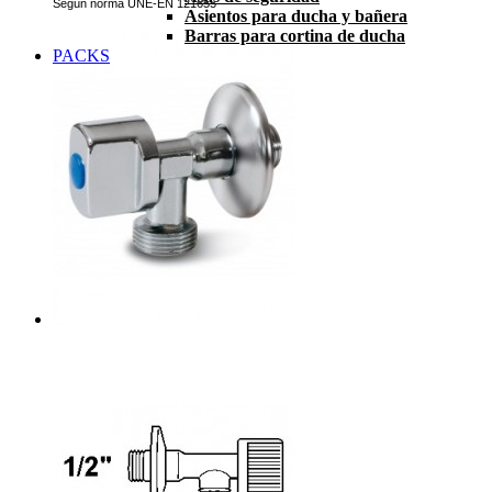
Según norma UNE-EN 121655
Asientos para ducha y bañera
Barras para cortina de ducha
PACKS