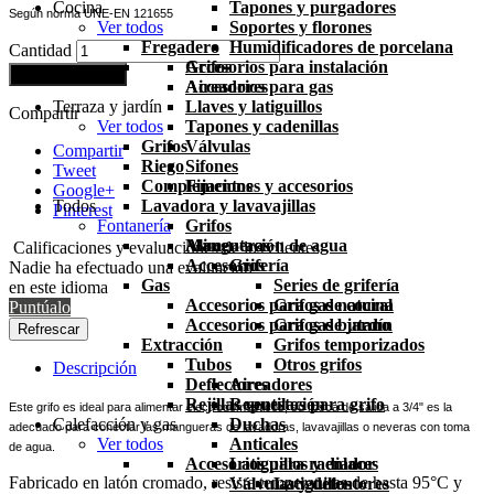
Cocina
Tapones y purgadores
Según norma UNE-EN 121655
Ver todos
Soportes y florones
Fregadero
Humidificadores de porcelana
Cantidad
Grifos
Accesorios para instalación
Añadir al carrito
Aireadores
Accesorios para gas
Terraza y jardín
Llaves y latiguillos
Compartir
Ver todos
Tapones y cadenillas
Grifos
Válvulas
Compartir
Riego
Sifones
Tweet
Complementos
Fijaciones y accesorios
Google+
Todos
Lavadora y lavavajillas
Pinterest
Fontanería
Grifos
Mangueras
Alimentación de agua
Calificaciones y evaluaciones de los clientes
Accesorios
Grifería
Nadie ha efectuado una evaluación
Gas
Series de grifería
en este idioma
Accesorios para gas natural
Grifos de cocina
Puntúalo
Accesorios para gas butano
Grifos de jardín
Extracción
Grifos temporizados
Tubos
Otros grifos
Descripción
Deflectores
Aireadores
Rejillas ventilación
Repuestos para grifo
Este grifo es ideal para alimentar electrodomésticos, su rosca de salida a 3/4" es la
Calefacción y gas
Duchas
adecuado para conectar las mangueras de lavadoras, lavavajillas o neveras con toma
Ver todos
Anticales
de agua.
Accesorios para radiador
Latiguillos y enlaces
Fabricado en latón cromado, resiste temperaturas de hasta 95°C y
Válvulas y detentores
Latiguillos