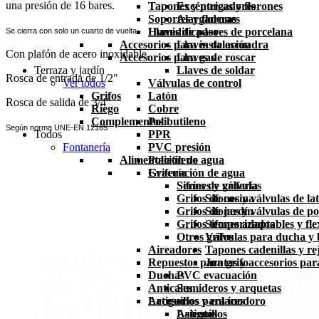
una presión de 16 bares.
Tapones y purgadores
Excéntricas y florones
Soportes y florones
Alargaderas
Humidificadores de porcelana
Llaves de paso
Se cierra con solo un cuarto de vuelta.
Accesorios para instalación
Llaves de escuadra
Con plafón de acero inoxidable.
Accesorios para gas
Llaves de roscar
Terraza y jardín
Llaves de soldar
Rosca de entrada de 1/2"
Ver todos
Válvulas de control
Grifos
Latón
Rosca de salida de 3/4"
Riego
Cobre
Complementos
Polibutileno
Según norma UNE-EN 12165
Todos
PPR
Fontanería
PVC presión
Alimentación de agua
Polietileno
Grifería
Evacuación de agua
Series de grifería
Sifones y válvulas
Grifos de cocina
Sifones y válvulas de la
Grifos de jardín
Sifones y válvulas de po
Grifos temporizados
Sifones adaptables y fle
Otros grifos
Válvulas para ducha y
Aireadores
Tapones cadenillas y rej
Repuestos para grifo
Juntas y accesorios par
Duchas
PVC evacuación
Anticales
Sumideros y arquetas
Latiguillos y enlaces
Accesorios para inodoro
Latiguillos
Asientos