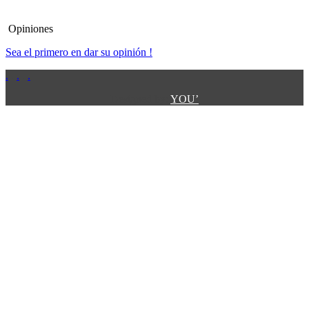
Opiniones
Sea el primero en dar su opinión !
.
.
.
.
.
Designed by:
YOU’