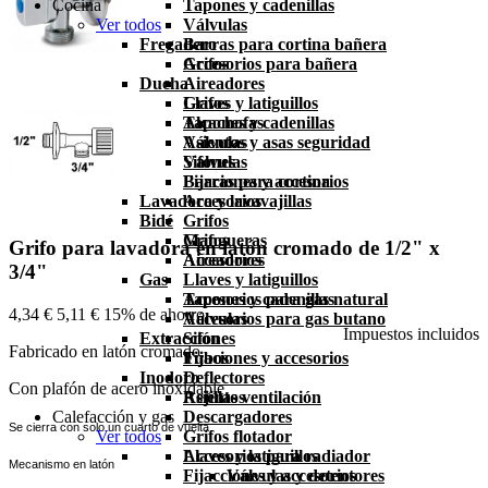
Cocina
Tapones y cadenillas
Ver todos
Válvulas
Fregadero
Barras para cortina bañera
Accesorios para bañera
Grifos
Ducha
Aireadores
Grifos
Llaves y latiguillos
Alcachofas
Tapones y cadenillas
Asientos y asas seguridad
Válvulas
Válvulas
Sifones
Barras para cortina
Fijaciones y accesorios
Lavadora y lavavajillas
Accesorios
Bidé
Grifos
Grifos
Mangueras
Grifo para lavadora en latón cromado de 1/2" x
Aireadores
Accesorios
3/4"
Gas
Llaves y latiguillos
Tapones y cadenillas
Accesorios para gas natural
4,34 €
5,11 €
15% de ahorro
Válvulas
Accesorios para gas butano
Impuestos incluidos
Extracción
Sifones
Fabricado en latón cromado.
Fijaciones y accesorios
Tubos
Inodoro
Deflectores
Con plafón de acero inoxidable.
Asientos
Rejillas ventilación
Calefacción y gas
Descargadores
Se cierra con solo un cuarto de vuelta.
Ver todos
Grifos flotador
Llaves y latiguillos
Accesorios para radiador
Mecanismo en latón
Fijacciones y accesorios
Válvulas y detentores