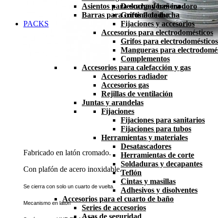
Asientos para ducha y bañera
Descargadores inodoro
Barras para cortina de ducha
Grifos flotador
PACKS
Fijaciones y accesorios
Accesorios para electrodomésticos
Grifos para electrodomésticos
Mangueras para electrodomés
Complementos
Accesorios para calefacción y gas
Accesorios radiador
Accesorios gas
Rejillas de ventilación
Juntas y arandelas
Fijaciones
Fijaciones para sanitarios
Fijaciones para tubos
Herramientas y materiales
Desatascadores
Fabricado en latón cromado.
Herramientas de corte
Soldaduras y decapantes
Con plafón de acero inoxidable.
Teflón
Cintas y masillas
Se cierra con solo un cuarto de vuelta.
Adhesivos y disolventes
Accesorios para el cuarto de baño
Mecanismo en latón
Series de accesorios
Asas de seguridad