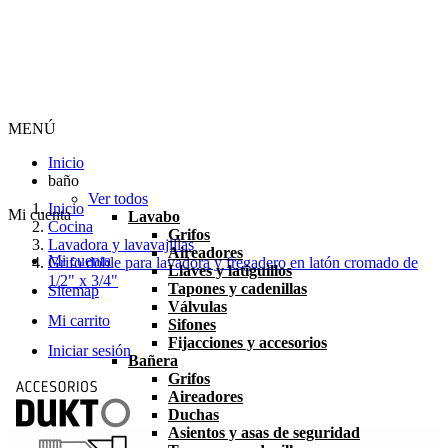
MENÚ
Inicio
baño
Ver todos
Inicio
Mi cuenta
Lavabo
Cocina
Grifos
Lavadora y lavavajillas
Aireadores
Mi cuenta
Grifo doble para lavadora y fregadero en latón cromado de
Llaves y latiguillos
1/2" x 3/4"
Tapones y cadenillas
Sitemap
Válvulas
Mi carrito
Sifones
Fijacciones y accesorios
Iniciar sesión
Bañera
Grifos
Aireadores
Duchas
Asientos y asas de seguridad