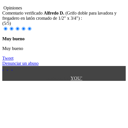
Opiniones
Comentario verificado
Alfredo D.
(
Grifo doble para lavadora y
fregadero en latón cromado de 1/2" x 3/4"
) :
(
5
/
5
)
Muy bueno
Muy bueno
Tweet
Denunciar un abuso
.
.
.
.
.
Designed by:
YOU’