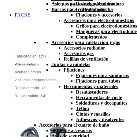
Asientos para ducha y bañera
Descargadores inodoro
Barras para cortina de ducha
Grifos flotador
PACKS
Fijaciones y accesorios
Accesorios para electrodomésticos
Grifos para electrodomésticos
Mangueras para electrodomés
Complementos
Accesorios para calefacción y gas
Accesorios radiador
Accesorios gas
Fabricado en latón
Rejillas de ventilación
Juntas y arandelas
Volante metálico
Fijaciones
Acabado cromo
Fijaciones para sanitarios
2 salidas independientes
Fijaciones para tubos
Herramientas y materiales
Rosca entrada 1/2"
Desatascadores
Roscas salida 3/4"
Herramientas de corte
Soldaduras y decapantes
Teflón
Cintas y masillas
Adhesivos y disolventes
Accesorios para el cuarto de baño
Series de accesorios
Asas de seguridad