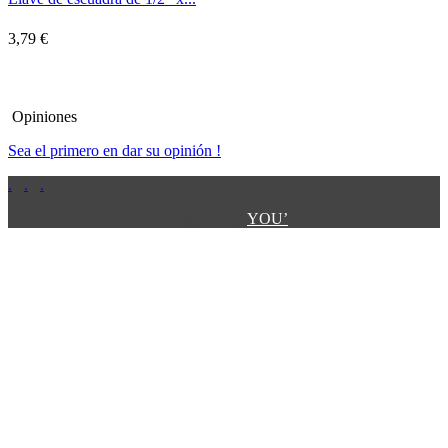
3,79 €
Opiniones
Sea el primero en dar su opinión !
.
.
.
.
.
Designed by:
YOU’