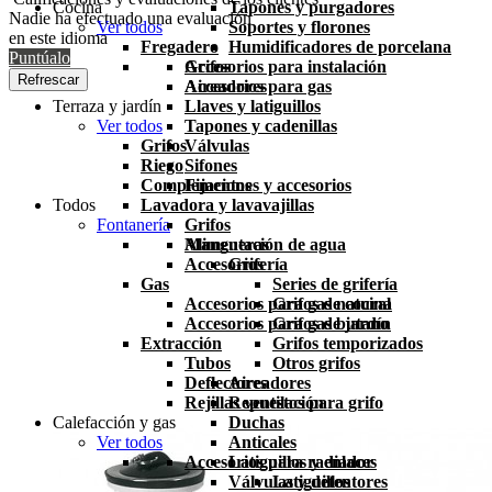
Cocina
Tapones y purgadores
Nadie ha efectuado una evaluación
Ver todos
Soportes y florones
en este idioma
Fregadero
Humidificadores de porcelana
Puntúalo
Grifos
Accesorios para instalación
Aireadores
Accesorios para gas
Terraza y jardín
Llaves y latiguillos
Ver todos
Tapones y cadenillas
Grifos
Válvulas
Riego
Sifones
Complementos
Fijaciones y accesorios
Todos
Lavadora y lavavajillas
Fontanería
Grifos
Mangueras
Alimentación de agua
Accesorios
Grifería
Gas
Series de grifería
Accesorios para gas natural
Grifos de cocina
Accesorios para gas butano
Grifos de jardín
Extracción
Grifos temporizados
Tubos
Otros grifos
Deflectores
Aireadores
Rejillas ventilación
Repuestos para grifo
Calefacción y gas
Duchas
Ver todos
Anticales
Accesorios para radiador
Latiguillos y enlaces
Válvulas y detentores
Latiguillos