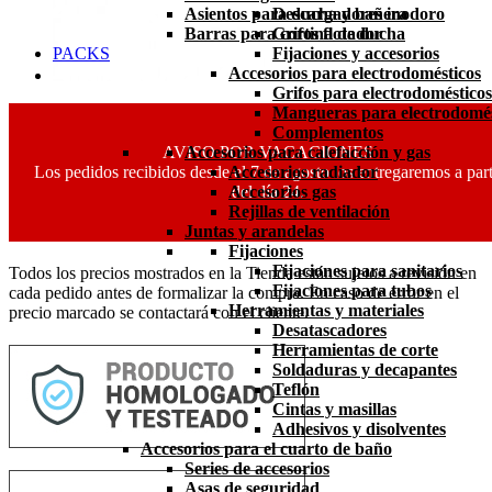
Asientos para ducha y bañera
Descargadores inodoro
Barras para cortina de ducha
Grifos flotador
PACKS
Fijaciones y accesorios
Accesorios para electrodomésticos
Grifos para electrodomésticos
Mangueras para electrodomés
Complementos
AVISO POR VACACIONES
Accesorios para calefacción y gas
Los pedidos recibidos desde el 7 de agosto los entregaremos a part
Accesorios radiador
del día 24.
Accesorios gas
Rejillas de ventilación
Juntas y arandelas
Fijaciones
Fijaciones para sanitarios
Todos los precios mostrados en la Tienda están sujetos a revisión en
Fijaciones para tubos
cada pedido antes de formalizar la compra. En caso de error en el
Herramientas y materiales
precio marcado se contactará con el cliente.
Desatascadores
Herramientas de corte
Soldaduras y decapantes
Teflón
Cintas y masillas
Adhesivos y disolventes
Accesorios para el cuarto de baño
Series de accesorios
Asas de seguridad