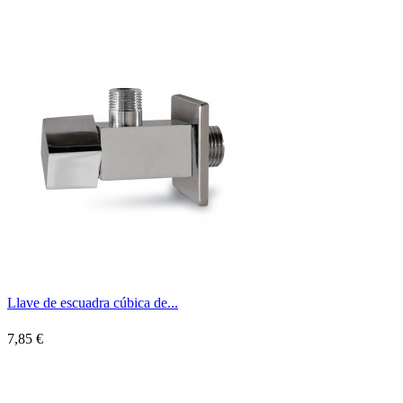
Llave de escuadra cúbica de...
7,85 €