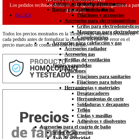
Asientos para ducha y bañera
Descargadores inodoro
Los pedidos recibidos desde el 7 de agosto los entregaremos a part
Barras para cortina de ducha
Grifos flotador
del día 24.
PACKS
Fijaciones y accesorios
Accesorios para electrodomésticos
Grifos para electrodomésticos
Mangueras para electrodomés
Todos los precios mostrados en la Tienda están sujetos a revisión en
Complementos
cada pedido antes de formalizar la compra. En caso de error en el
Accesorios para calefacción y gas
precio marcado se contactará con el cliente.
Accesorios radiador
Accesorios gas
Rejillas de ventilación
Juntas y arandelas
Fijaciones
Fijaciones para sanitarios
Fijaciones para tubos
Herramientas y materiales
Desatascadores
Herramientas de corte
Soldaduras y decapantes
Teflón
Cintas y masillas
Adhesivos y disolventes
Accesorios para el cuarto de baño
Series de accesorios
Asas de seguridad