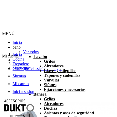
MENÚ
Inicio
baño
Ver todos
Inicio
Mi cuenta
Lavabo
Cocina
Grifos
Fregadero
Aireadores
Mi cuenta
Grifo fijo "classic" de un agua
Llaves y latiguillos
Tapones y cadenillas
Sitemap
Válvulas
Mi carrito
Sifones
Fijacciones y accesorios
Iniciar sesión
Bañera
Grifos
Aireadores
Duchas
Asientos y asas de seguridad