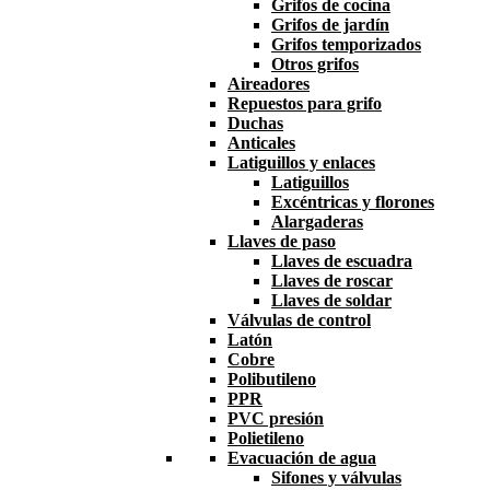
Grifos de cocina
Grifos de jardín
Grifos temporizados
Otros grifos
Aireadores
Repuestos para grifo
Duchas
Anticales
Latiguillos y enlaces
Latiguillos
Excéntricas y florones
Alargaderas
Llaves de paso
Llaves de escuadra
Llaves de roscar
Llaves de soldar
Válvulas de control
Latón
Cobre
Polibutileno
PPR
PVC presión
Polietileno
Evacuación de agua
Sifones y válvulas