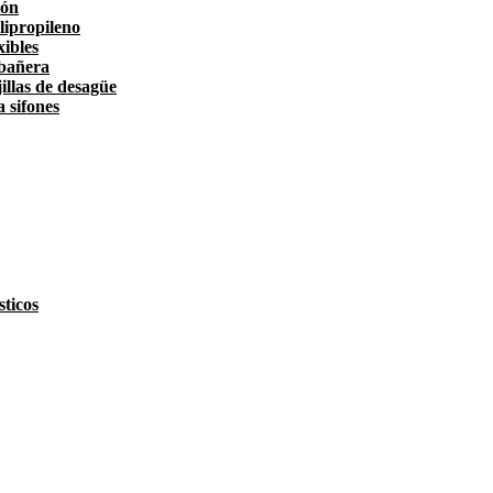
tón
lipropileno
xibles
 bañera
illas de desagüe
a sifones
ticos