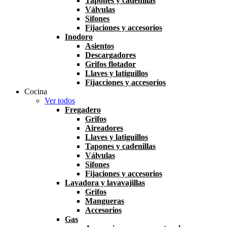
Tapones y cadenillas
Válvulas
Sifones
Fijaciones y accesorios
Inodoro
Asientos
Descargadores
Grifos flotador
Llaves y latiguillos
Fijacciones y accesorios
Cocina
Ver todos
Fregadero
Grifos
Aireadores
Llaves y latiguillos
Tapones y cadenillas
Válvulas
Sifones
Fijaciones y accesorios
Lavadora y lavavajillas
Grifos
Mangueras
Accesorios
Gas