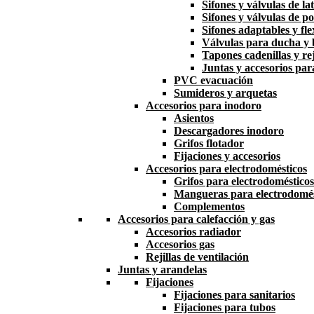
Sifones y válvulas de la
Sifones y válvulas de po
Sifones adaptables y fle
Válvulas para ducha y
Tapones cadenillas y rej
Juntas y accesorios par
PVC evacuación
Sumideros y arquetas
Accesorios para inodoro
Asientos
Descargadores inodoro
Grifos flotador
Fijaciones y accesorios
Accesorios para electrodomésticos
Grifos para electrodomésticos
Mangueras para electrodomés
Complementos
Accesorios para calefacción y gas
Accesorios radiador
Accesorios gas
Rejillas de ventilación
Juntas y arandelas
Fijaciones
Fijaciones para sanitarios
Fijaciones para tubos