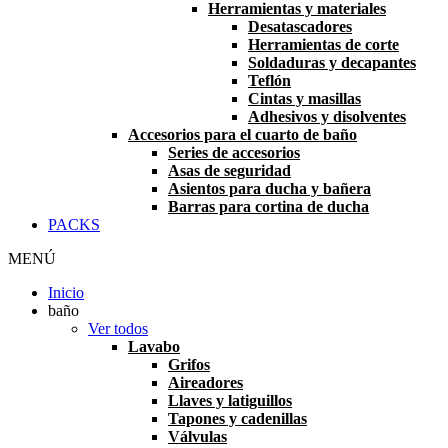
Herramientas y materiales
Desatascadores
Herramientas de corte
Soldaduras y decapantes
Teflón
Cintas y masillas
Adhesivos y disolventes
Accesorios para el cuarto de baño
Series de accesorios
Asas de seguridad
Asientos para ducha y bañera
Barras para cortina de ducha
PACKS
MENÚ
Inicio
baño
Ver todos
Lavabo
Grifos
Aireadores
Llaves y latiguillos
Tapones y cadenillas
Válvulas