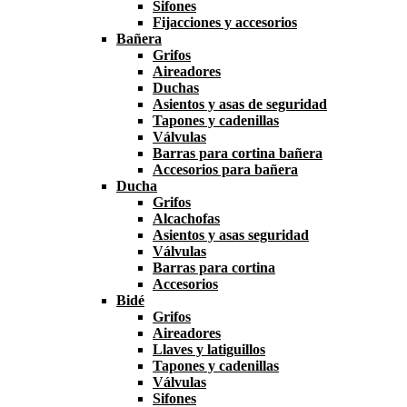
Sifones
Fijacciones y accesorios
Bañera
Grifos
Aireadores
Duchas
Asientos y asas de seguridad
Tapones y cadenillas
Válvulas
Barras para cortina bañera
Accesorios para bañera
Ducha
Grifos
Alcachofas
Asientos y asas seguridad
Válvulas
Barras para cortina
Accesorios
Bidé
Grifos
Aireadores
Llaves y latiguillos
Tapones y cadenillas
Válvulas
Sifones