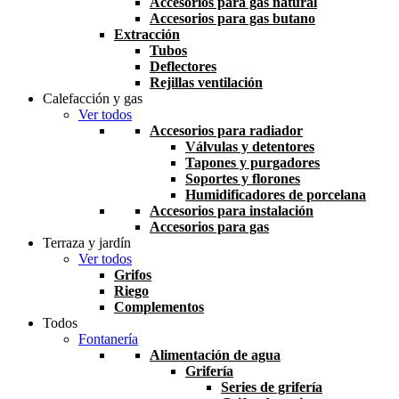
Accesorios para gas natural
Accesorios para gas butano
Extracción
Tubos
Deflectores
Rejillas ventilación
Calefacción y gas
Ver todos
Accesorios para radiador
Válvulas y detentores
Tapones y purgadores
Soportes y florones
Humidificadores de porcelana
Accesorios para instalación
Accesorios para gas
Terraza y jardín
Ver todos
Grifos
Riego
Complementos
Todos
Fontanería
Alimentación de agua
Grifería
Series de grifería