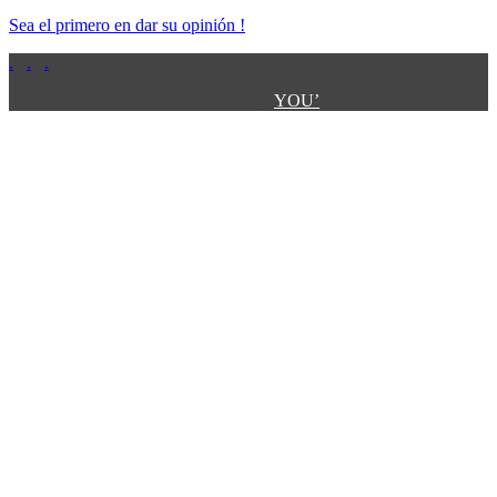
Sea el primero en dar su opinión !
.
.
.
.
.
Designed by:
YOU’