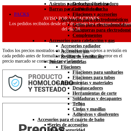
Asientos para ducha y bañera
Descargadores inodoro
Barras para cortina de ducha
Grifos flotador
PACKS
Fijaciones y accesorios
AVISO POR VACACIONES
Accesorios para electrodomésticos
Los pedidos recibidos desde el 7 de agosto los entregaremos a part
Grifos para electrodomésticos
del día 24.
Mangueras para electrodomés
Complementos
Accesorios para calefacción y gas
Accesorios radiador
Todos los precios mostrados en la Tienda están sujetos a revisión en
Accesorios gas
cada pedido antes de formalizar la compra. En caso de error en el
Rejillas de ventilación
precio marcado se contactará con el cliente.
Juntas y arandelas
Fijaciones
Fijaciones para sanitarios
Fijaciones para tubos
Herramientas y materiales
Desatascadores
Herramientas de corte
Soldaduras y decapantes
Teflón
Cintas y masillas
Adhesivos y disolventes
Accesorios para el cuarto de baño
Series de accesorios
Asas de seguridad