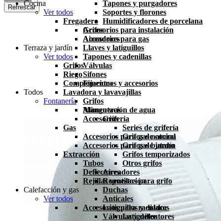
Cocina
Tapones y purgadores
Ver todos
Soportes y florones
Fregadero
Humidificadores de porcelana
Grifos
Accesorios para instalación
Aireadores
Accesorios para gas
Terraza y jardín
Llaves y latiguillos
Ver todos
Tapones y cadenillas
Grifos
Válvulas
Riego
Sifones
Complementos
Fijaciones y accesorios
Todos
Lavadora y lavavajillas
Fontanería
Grifos
Mangueras
Alimentación de agua
Accesorios
Grifería
Gas
Series de grifería
Accesorios para gas natural
Grifos de cocina
Accesorios para gas butano
Grifos de jardín
Extracción
Grifos temporizados
Tubos
Otros grifos
Deflectores
Aireadores
Rejillas ventilación
Repuestos para grifo
Calefacción y gas
Duchas
Ver todos
Anticales
Accesorios para radiador
Latiguillos y enlaces
Válvulas y detentores
Latiguillos