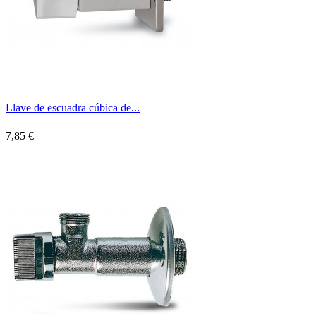
Llave de escuadra cúbica de...
7,85 €