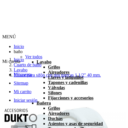
MENÚ
Inicio
baño
Ver todos
Inicio
Mi cuenta
Lavabo
Cuarto de baño
Grifos
Lavabo
Aireadores
Mi cuenta
Enlace para sifón con dos tuercas 1 1/2" 40 mm.
Llaves y latiguillos
Tapones y cadenillas
Sitemap
Válvulas
Mi carrito
Sifones
Fijacciones y accesorios
Iniciar sesión
Bañera
Grifos
Aireadores
Duchas
Asientos y asas de seguridad