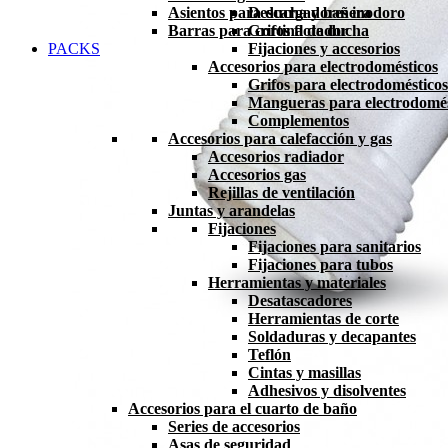
Asientos para ducha y bañera
Descargadores inodoro
Barras para cortina de ducha
Grifos flotador
PACKS
Fijaciones y accesorios
Accesorios para electrodomésticos
Grifos para electrodomésticos
Mangueras para electrodomés
Complementos
Accesorios para calefacción y gas
Accesorios radiador
Accesorios gas
Rejillas de ventilación
Juntas y arandelas
Fijaciones
Fijaciones para sanitarios
Fijaciones para tubos
Herramientas y materiales
Desatascadores
Herramientas de corte
Soldaduras y decapantes
Teflón
Cintas y masillas
Adhesivos y disolventes
Accesorios para el cuarto de baño
Series de accesorios
Asas de seguridad