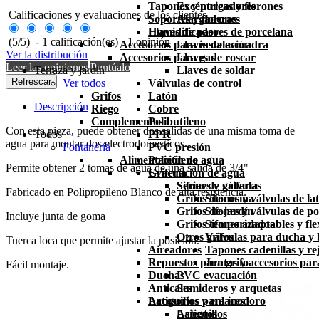
Tapones y purgadores
Excéntricas y florones
Calificaciones y evaluaciones de los clientes
Soportes y florones
Alargaderas
Humidificadores de porcelana
Llaves de paso
(
5
/
5
)
-
1
calificación(es) -
1
opinión
Accesorios para instalación
Llaves de escuadra
Ver la distribución
Accesorios para gas
Llaves de roscar
Leer las opiniones
Puntúalo
Terraza y jardín
Llaves de soldar
Ver todos
Válvulas de control
Grifos
Latón
Descripción
Riego
Cobre
Complementos
Polibutileno
Con esta pieza, puede obtener dos salidas de una misma toma de
Todos
PPR
agua para montar dos electrodomésticos.
Fontanería
PVC presión
Alimentación de agua
Polietileno
Permite obtener 2 tomas de agua de una salida de 3/4"
Grifería
Evacuación de agua
Series de grifería
Sifones y válvulas
Fabricado en Polipropileno Blanco de alta resistencia.
Grifos de cocina
Sifones y válvulas de la
Grifos de jardín
Sifones y válvulas de po
Incluye junta de goma
Grifos temporizados
Sifones adaptables y fle
Otros grifos
Válvulas para ducha y
Tuerca loca que permite ajustar la posición.
Aireadores
Tapones cadenillas y rej
Repuestos para grifo
Juntas y accesorios par
Fácil montaje.
Duchas
PVC evacuación
Anticales
Sumideros y arquetas
Latiguillos y enlaces
Accesorios para inodoro
Latiguillos
Asientos