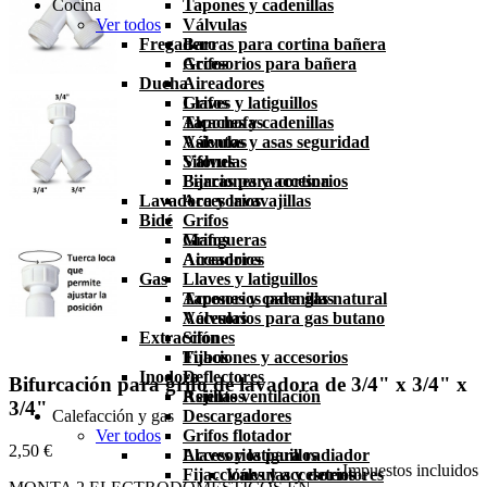
Cocina
Tapones y cadenillas
Ver todos
Válvulas
Fregadero
Barras para cortina bañera
Accesorios para bañera
Grifos
Ducha
Aireadores
Grifos
Llaves y latiguillos
Alcachofas
Tapones y cadenillas
Asientos y asas seguridad
Válvulas
Válvulas
Sifones
Barras para cortina
Fijaciones y accesorios
Lavadora y lavavajillas
Accesorios
Bidé
Grifos
Grifos
Mangueras
Aireadores
Accesorios
Gas
Llaves y latiguillos
Tapones y cadenillas
Accesorios para gas natural
Válvulas
Accesorios para gas butano
Extracción
Sifones
Fijaciones y accesorios
Tubos
Inodoro
Deflectores
Bifurcación para grifo de lavadora de 3/4" x 3/4" x
Asientos
Rejillas ventilación
3/4"
Calefacción y gas
Descargadores
Ver todos
Grifos flotador
2,50 €
Llaves y latiguillos
Accesorios para radiador
Impuestos incluidos
Fijacciones y accesorios
Válvulas y detentores