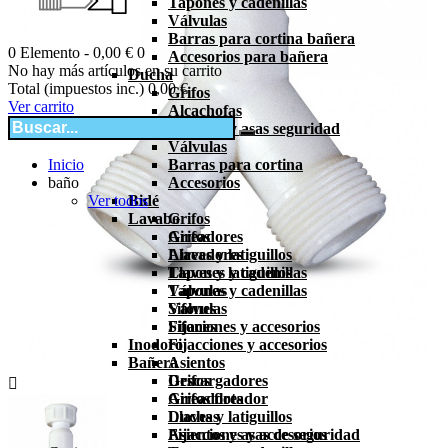
Tapones y cadenillas
Válvulas
Barras para cortina bañera
0
Elemento -
0,00 €
0
Accesorios para bañera
No hay más artículos en su carrito
Ducha
Total (impuestos inc.)
0,00 €
Grifos
Ver carrito
Alcachofas
Asientos y asas seguridad
Válvulas
Inicio
Barras para cortina
baño
Accesorios
Ver todos
Bidé
Lavabo
Grifos
Grifos
Aireadores
Aireadores
Llaves y latiguillos
Llaves y latiguillos
Tapones y cadenillas
Tapones y cadenillas
Válvulas
Válvulas
Sifones
Sifones
Fijaciones y accesorios
Inodoro
Fijacciones y accesorios
Bañera
Asientos
Grifos
Descargadores

Aireadores
Grifos flotador
Duchas
Llaves y latiguillos
Asientos y asas de seguridad
Fijacciones y accesorios