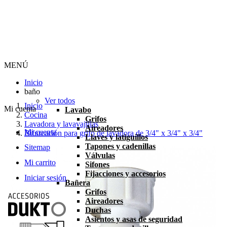
MENÚ
Inicio
baño
Ver todos
Inicio
Mi cuenta
Lavabo
Cocina
Grifos
Lavadora y lavavajillas
Aireadores
Mi cuenta
Bifurcación para grifo de lavadora de 3/4" x 3/4" x 3/4"
Llaves y latiguillos
Tapones y cadenillas
Sitemap
Válvulas
Mi carrito
Sifones
Fijacciones y accesorios
Iniciar sesión
Bañera
Grifos
Aireadores
Duchas
Asientos y asas de seguridad